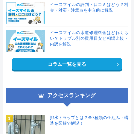
イースマイルの評判・口コミはどう？料
金・対応・注意点を中立的に解説
イースマイルの水道修理料金はどれくら
い？トラブル別の費用目安と相場比較・
内訳を解説
コラム一覧を見る
アクセスランキング
排水トラップとは？全7種類の仕組み・構
1
造を図解で解説！