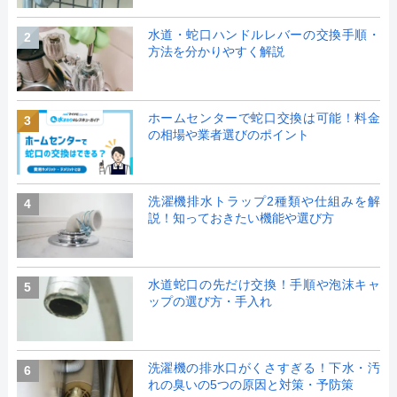
水道・蛇口ハンドルレバーの交換手順・
2
方法を分かりやすく解説
ホームセンターで蛇口交換は可能！料金
3
の相場や業者選びのポイント
洗濯機排水トラップ2種類や仕組みを解
4
説！知っておきたい機能や選び方
水道蛇口の先だけ交換！手順や泡沫キャ
5
ップの選び方・手入れ
洗濯機の排水口がくさすぎる！下水・汚
6
れの臭いの5つの原因と対策・予防策