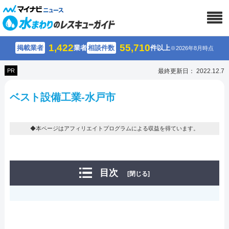
1,422
55,710
掲載業者
業者
相談件数
件以上
※2026年8月時点
PR
最終更新日： 2022.12.7
ベスト設備工業-水戸市
◆本ページはアフィリエイトプログラムによる収益を得ています。
目次
[閉じる]