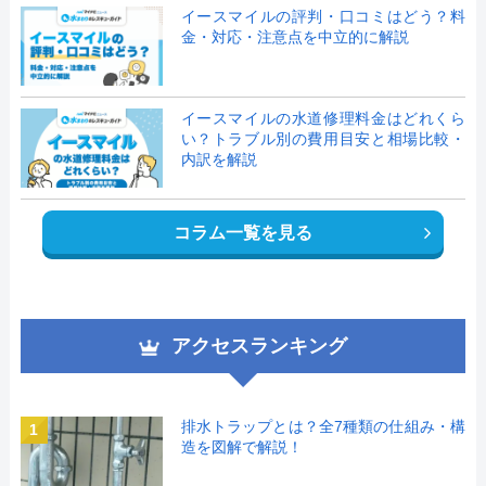
イースマイルの評判・口コミはどう？料
金・対応・注意点を中立的に解説
イースマイルの水道修理料金はどれくら
い？トラブル別の費用目安と相場比較・
内訳を解説
コラム一覧を見る
アクセスランキング
排水トラップとは？全7種類の仕組み・構
1
造を図解で解説！