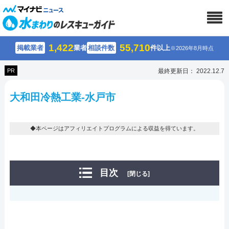
1,422
55,710
掲載業者
業者
相談件数
件以上
※2026年8月時点
PR
最終更新日： 2022.12.7
大和田冷熱工業-水戸市
◆本ページはアフィリエイトプログラムによる収益を得ています。
目次
[閉じる]