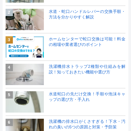
水道・蛇口ハンドルレバーの交換手順・
2
方法を分かりやすく解説
ホームセンターで蛇口交換は可能！料金
3
の相場や業者選びのポイント
洗濯機排水トラップ2種類や仕組みを解
4
説！知っておきたい機能や選び方
水道蛇口の先だけ交換！手順や泡沫キャ
5
ップの選び方・手入れ
洗濯機の排水口がくさすぎる！下水・汚
6
れの臭いの5つの原因と対策・予防策