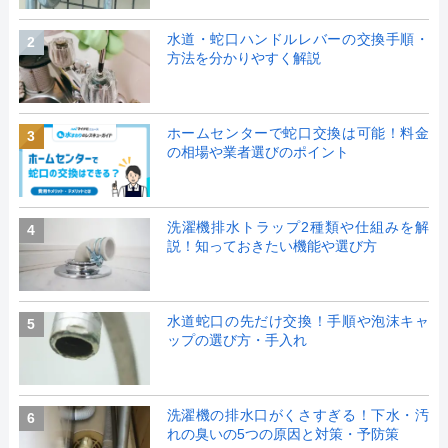
水道・蛇口ハンドルレバーの交換手順・
2
方法を分かりやすく解説
ホームセンターで蛇口交換は可能！料金
3
の相場や業者選びのポイント
洗濯機排水トラップ2種類や仕組みを解
4
説！知っておきたい機能や選び方
水道蛇口の先だけ交換！手順や泡沫キャ
5
ップの選び方・手入れ
洗濯機の排水口がくさすぎる！下水・汚
6
れの臭いの5つの原因と対策・予防策