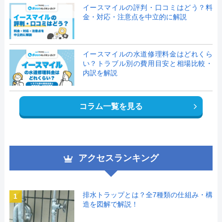
イースマイルの評判・口コミはどう？料
金・対応・注意点を中立的に解説
イースマイルの水道修理料金はどれくら
い？トラブル別の費用目安と相場比較・
内訳を解説
コラム一覧を見る
アクセスランキング
排水トラップとは？全7種類の仕組み・構
1
造を図解で解説！