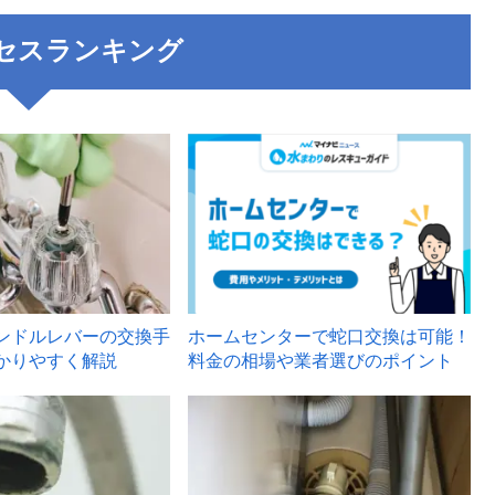
セスランキング
3
ンドルレバーの交換手
ホームセンターで蛇口交換は可能！
かりやすく解説
料金の相場や業者選びのポイント
6