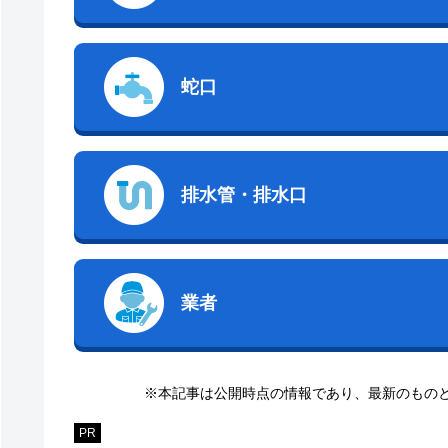
蛇口
排水管・排水口
業者
※本記事は公開時点の情報であり、最新のもの
PR