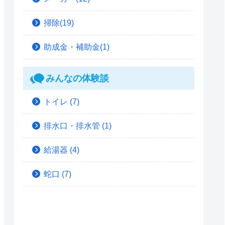
掃除(19)
助成金・補助金(1)
みんなの体験談
トイレ
(7)
排水口・排水管
(1)
給湯器
(4)
蛇口
(7)