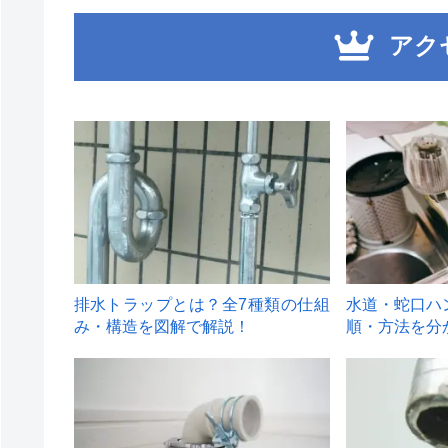
アク
1
2
排水トラップとは？全7種類の仕組
水道・蛇口ハ
み・構造を図解で解説！
順・方法を分
4
5