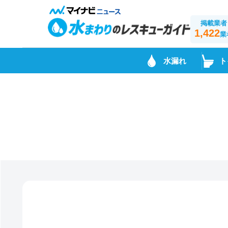
掲載業者
1,422
業
水漏れ
ト