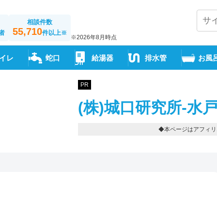
相談件数
55,710
者
件以上
※
※2026年8月時点
イレ
蛇口
給湯器
排水管
お風
PR
(株)城口研究所-水
◆本ページはアフィリ