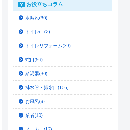
お役立ちコラム
水漏れ(60)
トイレ(172)
トイレリフォーム(39)
蛇口(96)
給湯器(80)
排水管・排水口(106)
お風呂(9)
業者(10)
メーカー(12)