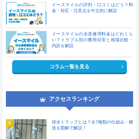
イースマイルの評判・口コミはどう？料
金・対応・注意点を中立的に解説
イースマイルの水道修理料金はどれくら
い？トラブル別の費用目安と相場比較・
内訳を解説
コラム一覧を見る
アクセスランキング
排水トラップとは？全7種類の仕組み・構
1
造を図解で解説！