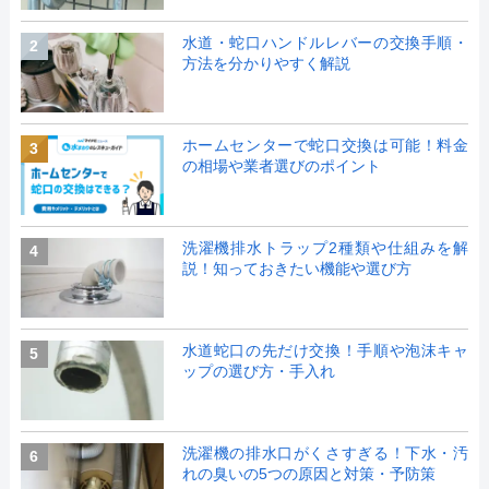
水道・蛇口ハンドルレバーの交換手順・
2
方法を分かりやすく解説
ホームセンターで蛇口交換は可能！料金
3
の相場や業者選びのポイント
洗濯機排水トラップ2種類や仕組みを解
4
説！知っておきたい機能や選び方
水道蛇口の先だけ交換！手順や泡沫キャ
5
ップの選び方・手入れ
洗濯機の排水口がくさすぎる！下水・汚
6
れの臭いの5つの原因と対策・予防策