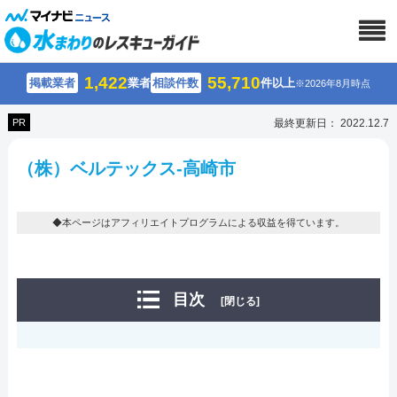
1,422
55,710
掲載業者
業者
相談件数
件以上
※2026年8月時点
PR
最終更新日： 2022.12.7
（株）ベルテックス-高崎市
◆本ページはアフィリエイトプログラムによる収益を得ています。
目次
[閉じる]