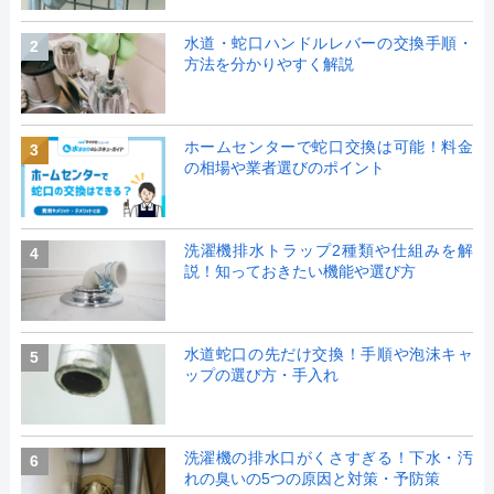
水道・蛇口ハンドルレバーの交換手順・
2
方法を分かりやすく解説
ホームセンターで蛇口交換は可能！料金
3
の相場や業者選びのポイント
洗濯機排水トラップ2種類や仕組みを解
4
説！知っておきたい機能や選び方
水道蛇口の先だけ交換！手順や泡沫キャ
5
ップの選び方・手入れ
洗濯機の排水口がくさすぎる！下水・汚
6
れの臭いの5つの原因と対策・予防策