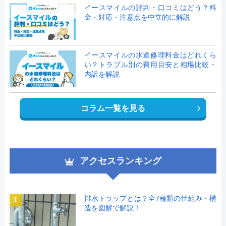
イースマイルの評判・口コミはどう？料
金・対応・注意点を中立的に解説
イースマイルの水道修理料金はどれくら
い？トラブル別の費用目安と相場比較・
内訳を解説
コラム一覧を見る
アクセスランキング
排水トラップとは？全7種類の仕組み・構
1
造を図解で解説！