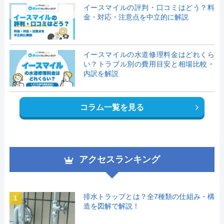
イースマイルの評判・口コミはどう？料
金・対応・注意点を中立的に解説
イースマイルの水道修理料金はどれくら
い？トラブル別の費用目安と相場比較・
内訳を解説
コラム一覧を見る
アクセスランキング
排水トラップとは？全7種類の仕組み・構
1
造を図解で解説！