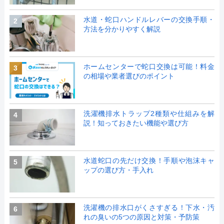
水道・蛇口ハンドルレバーの交換手順・
2
方法を分かりやすく解説
ホームセンターで蛇口交換は可能！料金
3
の相場や業者選びのポイント
洗濯機排水トラップ2種類や仕組みを解
4
説！知っておきたい機能や選び方
水道蛇口の先だけ交換！手順や泡沫キャ
5
ップの選び方・手入れ
洗濯機の排水口がくさすぎる！下水・汚
6
れの臭いの5つの原因と対策・予防策