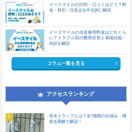
イースマイルの評判・口コミはどう？料
金・対応・注意点を中立的に解説
イースマイルの水道修理料金はどれくら
い？トラブル別の費用目安と相場比較・
内訳を解説
コラム一覧を見る
アクセスランキング
排水トラップとは？全7種類の仕組み・構
1
造を図解で解説！