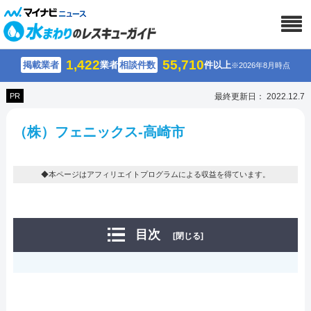
1,422
55,710
掲載業者
業者
相談件数
件以上
※2026年8月時点
PR
最終更新日： 2022.12.7
（株）フェニックス-高崎市
◆本ページはアフィリエイトプログラムによる収益を得ています。
目次
[閉じる]