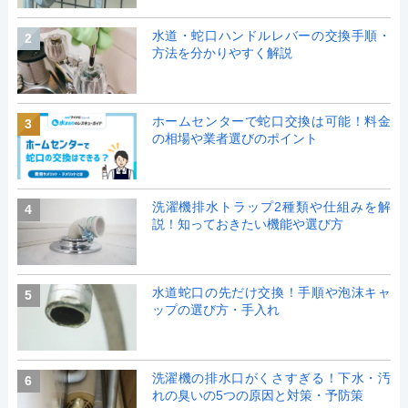
水道・蛇口ハンドルレバーの交換手順・
2
方法を分かりやすく解説
ホームセンターで蛇口交換は可能！料金
3
の相場や業者選びのポイント
洗濯機排水トラップ2種類や仕組みを解
4
説！知っておきたい機能や選び方
水道蛇口の先だけ交換！手順や泡沫キャ
5
ップの選び方・手入れ
洗濯機の排水口がくさすぎる！下水・汚
6
れの臭いの5つの原因と対策・予防策