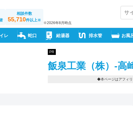
相談件数
55,710
者
件以上
※
※2026年8月時点
イレ
蛇口
給湯器
排水管
お風
PR
飯泉工業（株）-高
◆本ページはアフィリ