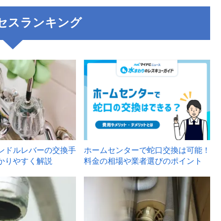
セスランキング
3
ンドルレバーの交換手
ホームセンターで蛇口交換は可能！
かりやすく解説
料金の相場や業者選びのポイント
6