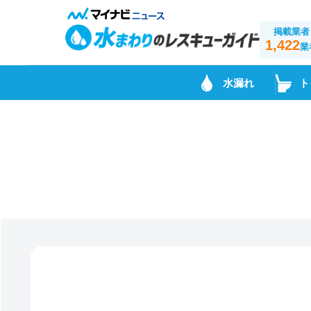
掲載業者
1,422
業
水漏れ
ト