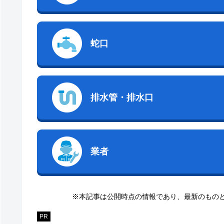
蛇口
排水管・排水口
業者
※本記事は公開時点の情報であり、最新のもの
PR