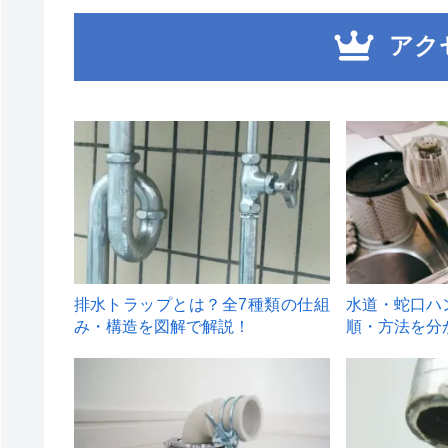
アク
1
2
排水トラップとは？全7種類の仕組
水道・蛇口ハ
み・構造を図解で解説！
順・方法を分
4
5