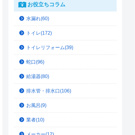
お役立ちコラム
水漏れ(60)
トイレ(172)
トイレリフォーム(39)
蛇口(96)
給湯器(80)
排水管・排水口(106)
お風呂(9)
業者(10)
メーカー(12)