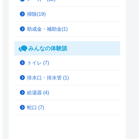
掃除(19)
助成金・補助金(1)
みんなの体験談
トイレ
(7)
排水口・排水管
(1)
給湯器
(4)
蛇口
(7)