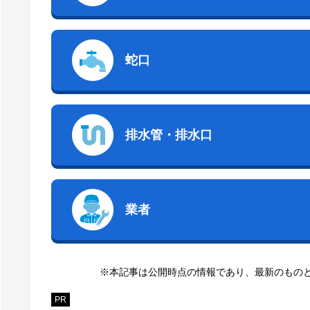
蛇口
排水管・排水口
業者
※本記事は公開時点の情報であり、最新のもの
PR