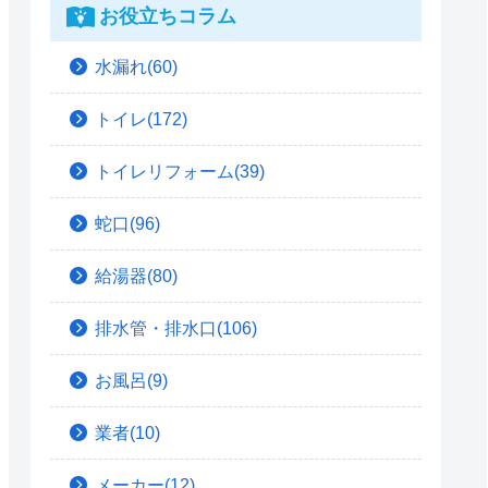
お役立ちコラム
水漏れ(60)
トイレ(172)
トイレリフォーム(39)
蛇口(96)
給湯器(80)
排水管・排水口(106)
お風呂(9)
業者(10)
メーカー(12)