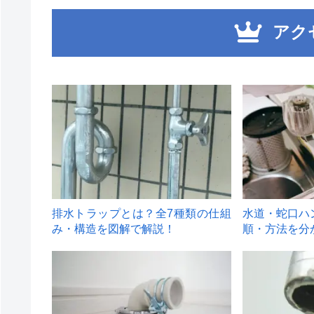
アク
1
2
排水トラップとは？全7種類の仕組
水道・蛇口ハ
み・構造を図解で解説！
順・方法を分
4
5