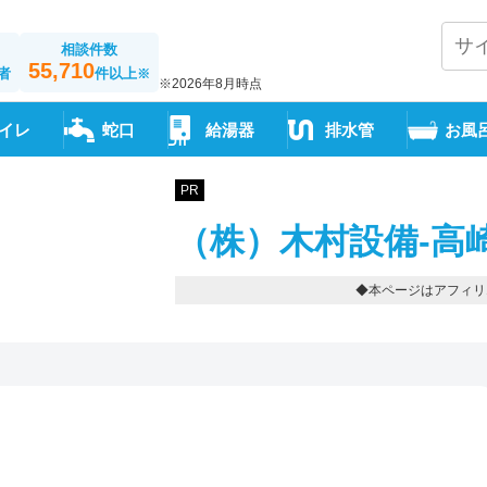
相談件数
55,710
者
件以上
※
※2026年8月時点
イレ
蛇口
給湯器
排水管
お風
PR
（株）木村設備-高
◆本ページはアフィリ