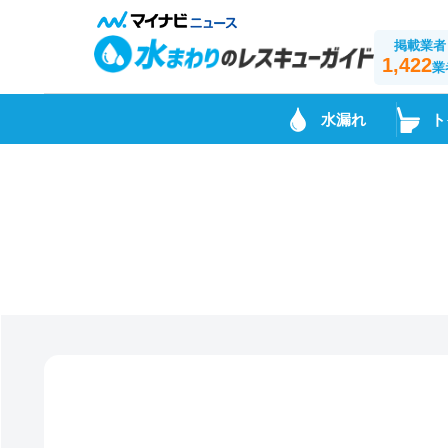
掲載業者
1,422
業
水漏れ
ト