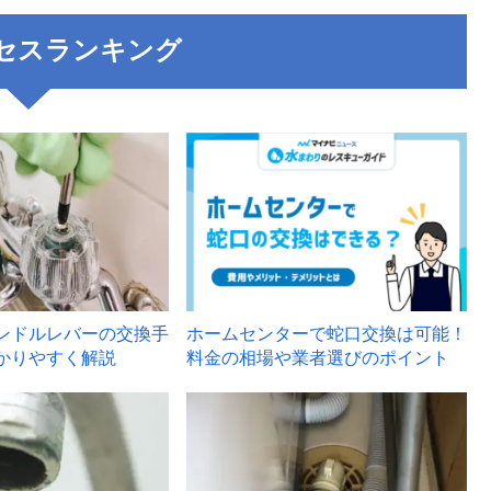
セスランキング
3
ンドルレバーの交換手
ホームセンターで蛇口交換は可能！
かりやすく解説
料金の相場や業者選びのポイント
6