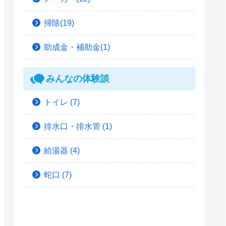
掃除(19)
助成金・補助金(1)
みんなの体験談
トイレ
(7)
排水口・排水管
(1)
給湯器
(4)
蛇口
(7)