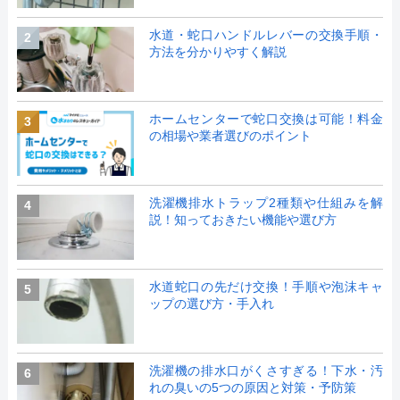
水道・蛇口ハンドルレバーの交換手順・
2
方法を分かりやすく解説
ホームセンターで蛇口交換は可能！料金
3
の相場や業者選びのポイント
洗濯機排水トラップ2種類や仕組みを解
4
説！知っておきたい機能や選び方
水道蛇口の先だけ交換！手順や泡沫キャ
5
ップの選び方・手入れ
洗濯機の排水口がくさすぎる！下水・汚
6
れの臭いの5つの原因と対策・予防策