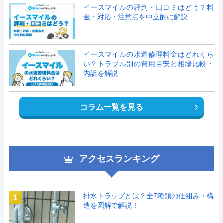
イースマイルの評判・口コミはどう？料
金・対応・注意点を中立的に解説
イースマイルの水道修理料金はどれくら
い？トラブル別の費用目安と相場比較・
内訳を解説
コラム一覧を見る
アクセスランキング
排水トラップとは？全7種類の仕組み・構
1
造を図解で解説！