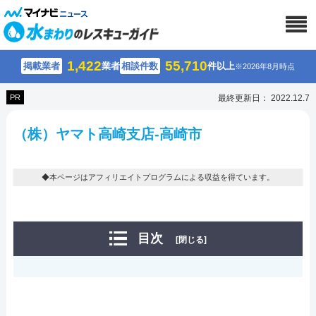
1,422
55,710
掲載業者
業者
相談件数
件以上
※2026年8月時点
PR
最終更新日： 2022.12.7
（株）ヤマト高崎支店-高崎市
◆本ページはアフィリエイトプログラムによる収益を得ています。
目次
[閉じる]