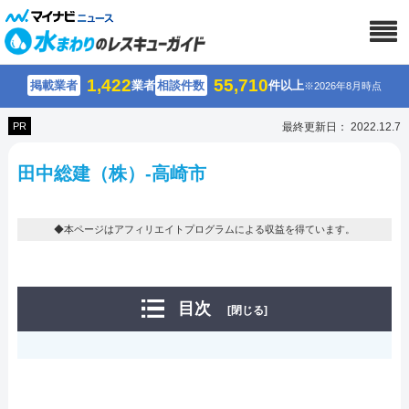
1,422
55,710
掲載業者
業者
相談件数
件以上
※2026年8月時点
PR
最終更新日： 2022.12.7
田中総建（株）-高崎市
◆本ページはアフィリエイトプログラムによる収益を得ています。
目次
[閉じる]