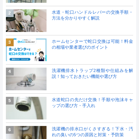
水道・蛇口ハンドルレバーの交換手順・
2
方法を分かりやすく解説
ホームセンターで蛇口交換は可能！料金
3
の相場や業者選びのポイント
洗濯機排水トラップ2種類や仕組みを解
4
説！知っておきたい機能や選び方
水道蛇口の先だけ交換！手順や泡沫キャ
5
ップの選び方・手入れ
洗濯機の排水口がくさすぎる！下水・汚
6
れの臭いの5つの原因と対策・予防策