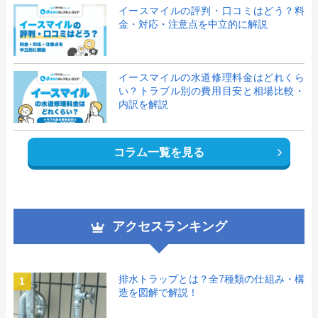
イースマイルの評判・口コミはどう？料
金・対応・注意点を中立的に解説
イースマイルの水道修理料金はどれくら
い？トラブル別の費用目安と相場比較・
内訳を解説
コラム一覧を見る
アクセスランキング
排水トラップとは？全7種類の仕組み・構
1
造を図解で解説！