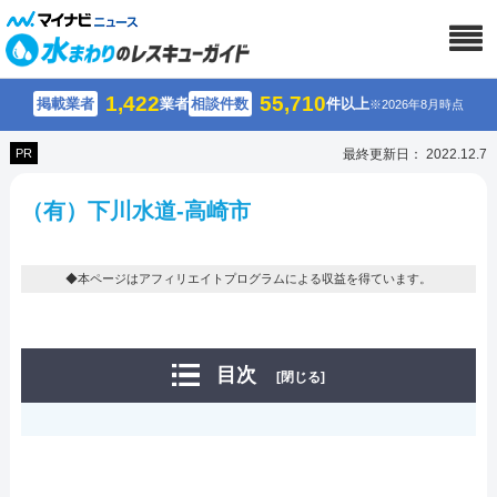
1,422
55,710
掲載業者
業者
相談件数
件以上
※2026年8月時点
PR
最終更新日： 2022.12.7
（有）下川水道-高崎市
◆本ページはアフィリエイトプログラムによる収益を得ています。
目次
[閉じる]