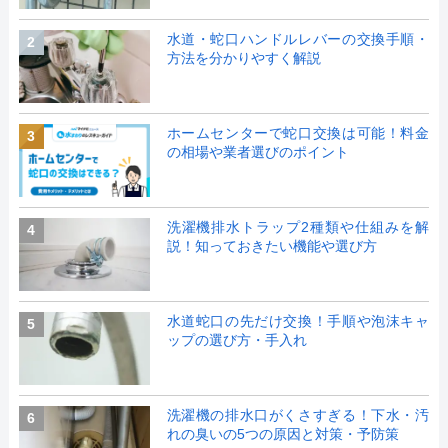
水道・蛇口ハンドルレバーの交換手順・
2
方法を分かりやすく解説
ホームセンターで蛇口交換は可能！料金
3
の相場や業者選びのポイント
洗濯機排水トラップ2種類や仕組みを解
4
説！知っておきたい機能や選び方
水道蛇口の先だけ交換！手順や泡沫キャ
5
ップの選び方・手入れ
洗濯機の排水口がくさすぎる！下水・汚
6
れの臭いの5つの原因と対策・予防策