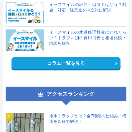
イースマイルの評判・口コミはどう？料
金・対応・注意点を中立的に解説
イースマイルの水道修理料金はどれくら
い？トラブル別の費用目安と相場比較・
内訳を解説
コラム一覧を見る
アクセスランキング
排水トラップとは？全7種類の仕組み・構
1
造を図解で解説！