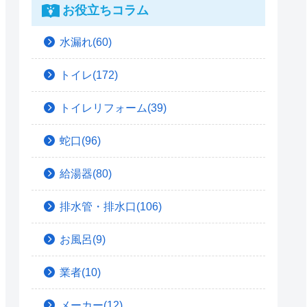
お役立ちコラム
水漏れ(60)
トイレ(172)
トイレリフォーム(39)
蛇口(96)
給湯器(80)
排水管・排水口(106)
お風呂(9)
業者(10)
メーカー(12)