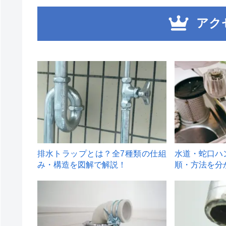
アク
1
2
排水トラップとは？全7種類の仕組
水道・蛇口ハ
み・構造を図解で解説！
順・方法を分
4
5