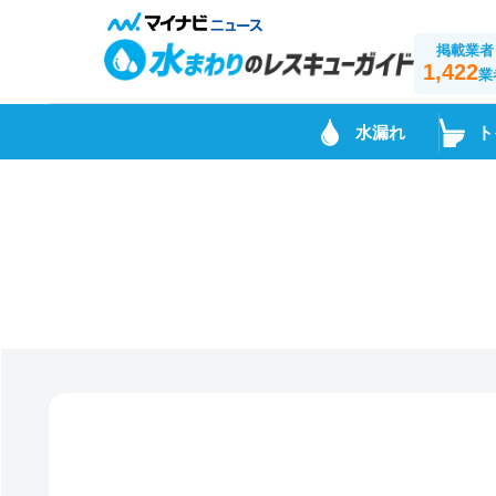
掲載業者
1,422
業
水漏れ
ト