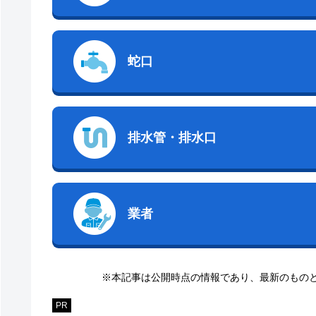
蛇口
排水管・排水口
業者
※本記事は公開時点の情報であり、最新のもの
PR