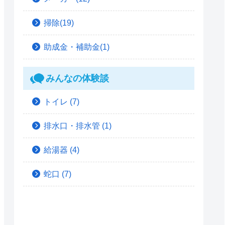
掃除(19)
助成金・補助金(1)
みんなの体験談
トイレ
(7)
排水口・排水管
(1)
給湯器
(4)
蛇口
(7)