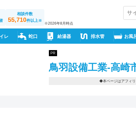
相談件数
55,710
者
件以上
※
※2026年8月時点
イレ
蛇口
給湯器
排水管
お風
PR
鳥羽設備工業-高崎
◆本ページはアフィリ