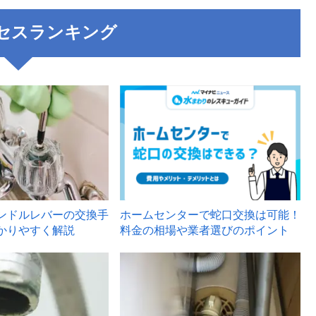
セスランキング
3
ンドルレバーの交換手
ホームセンターで蛇口交換は可能！
かりやすく解説
料金の相場や業者選びのポイント
6