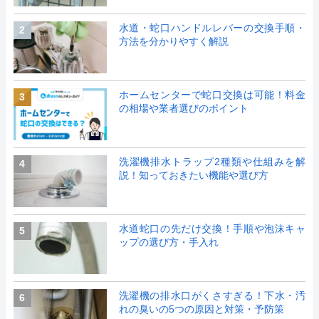
水道・蛇口ハンドルレバーの交換手順・
2
方法を分かりやすく解説
ホームセンターで蛇口交換は可能！料金
3
の相場や業者選びのポイント
洗濯機排水トラップ2種類や仕組みを解
4
説！知っておきたい機能や選び方
水道蛇口の先だけ交換！手順や泡沫キャ
5
ップの選び方・手入れ
洗濯機の排水口がくさすぎる！下水・汚
6
れの臭いの5つの原因と対策・予防策