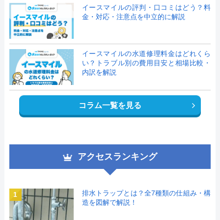
イースマイルの評判・口コミはどう？料
金・対応・注意点を中立的に解説
イースマイルの水道修理料金はどれくら
い？トラブル別の費用目安と相場比較・
内訳を解説
コラム一覧を見る
アクセスランキング
排水トラップとは？全7種類の仕組み・構
1
造を図解で解説！