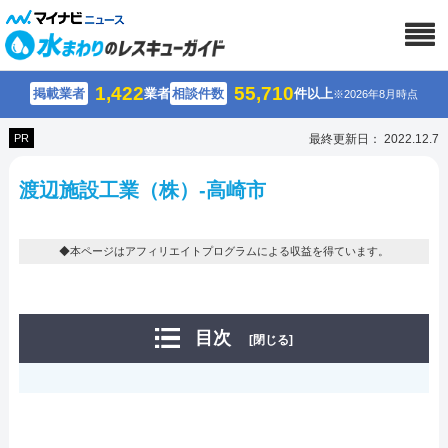
1,422
55,710
掲載業者
業者
相談件数
件以上
※2026年8月時点
PR
最終更新日： 2022.12.7
渡辺施設工業（株）-高崎市
◆本ページはアフィリエイトプログラムによる収益を得ています。
目次
[閉じる]