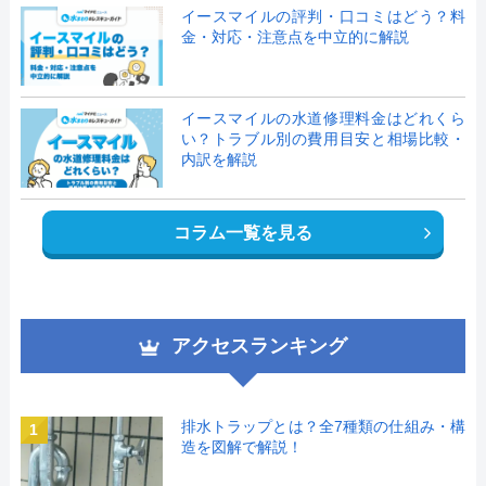
イースマイルの評判・口コミはどう？料
金・対応・注意点を中立的に解説
イースマイルの水道修理料金はどれくら
い？トラブル別の費用目安と相場比較・
内訳を解説
コラム一覧を見る
アクセスランキング
排水トラップとは？全7種類の仕組み・構
1
造を図解で解説！