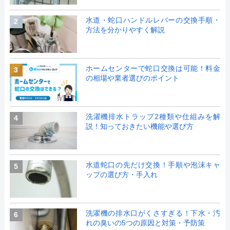
水道・蛇口ハンドルレバーの交換手順・
2
方法を分かりやすく解説
ホームセンターで蛇口交換は可能！料金
3
の相場や業者選びのポイント
洗濯機排水トラップ2種類や仕組みを解
4
説！知っておきたい機能や選び方
水道蛇口の先だけ交換！手順や泡沫キャ
5
ップの選び方・手入れ
洗濯機の排水口がくさすぎる！下水・汚
6
れの臭いの5つの原因と対策・予防策