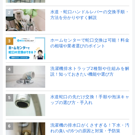
水道・蛇口ハンドルレバーの交換手順・
2
方法を分かりやすく解説
ホームセンターで蛇口交換は可能！料金
3
の相場や業者選びのポイント
洗濯機排水トラップ2種類や仕組みを解
4
説！知っておきたい機能や選び方
水道蛇口の先だけ交換！手順や泡沫キャ
5
ップの選び方・手入れ
洗濯機の排水口がくさすぎる！下水・汚
6
れの臭いの5つの原因と対策・予防策