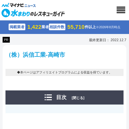
1,422
55,710
掲載業者
業者
相談件数
件以上
※2026年8月時点
PR
最終更新日： 2022.12.7
（株）浜信工業-高崎市
◆本ページはアフィリエイトプログラムによる収益を得ています。
目次
[閉じる]