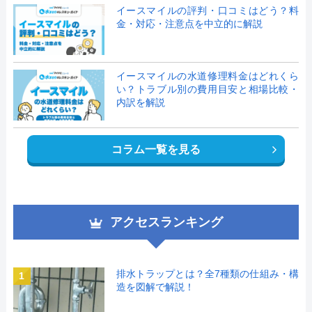
イースマイルの評判・口コミはどう？料
金・対応・注意点を中立的に解説
イースマイルの水道修理料金はどれくら
い？トラブル別の費用目安と相場比較・
内訳を解説
コラム一覧を見る
アクセスランキング
排水トラップとは？全7種類の仕組み・構
1
造を図解で解説！