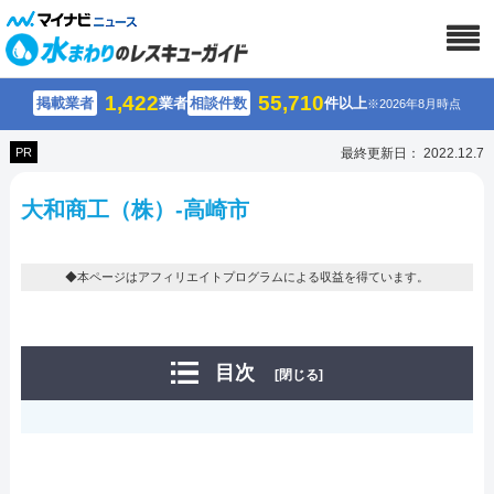
1,422
55,710
掲載業者
業者
相談件数
件以上
※2026年8月時点
PR
最終更新日： 2022.12.7
大和商工（株）-高崎市
◆本ページはアフィリエイトプログラムによる収益を得ています。
目次
[閉じる]