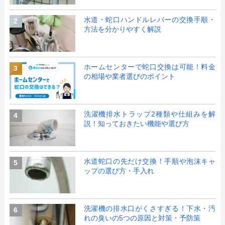
水道・蛇口ハンドルレバーの交換手順・
2
方法を分かりやすく解説
ホームセンターで蛇口交換は可能！料金
3
の相場や業者選びのポイント
洗濯機排水トラップ2種類や仕組みを解
4
説！知っておきたい機能や選び方
水道蛇口の先だけ交換！手順や泡沫キャ
5
ップの選び方・手入れ
洗濯機の排水口がくさすぎる！下水・汚
6
れの臭いの5つの原因と対策・予防策