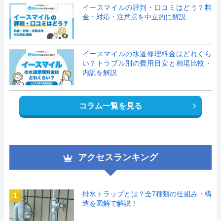
イースマイルの評判・口コミはどう？料
金・対応・注意点を中立的に解説
イースマイルの水道修理料金はどれくら
い？トラブル別の費用目安と相場比較・
内訳を解説
コラム一覧を見る
アクセスランキング
排水トラップとは？全7種類の仕組み・構
1
造を図解で解説！