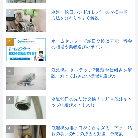
水道・蛇口ハンドルレバーの交換手順・
2
方法を分かりやすく解説
ホームセンターで蛇口交換は可能！料金
3
の相場や業者選びのポイント
洗濯機排水トラップ2種類や仕組みを解
4
説！知っておきたい機能や選び方
水道蛇口の先だけ交換！手順や泡沫キャ
5
ップの選び方・手入れ
洗濯機の排水口がくさすぎる！下水・汚
6
れの臭いの5つの原因と対策・予防策