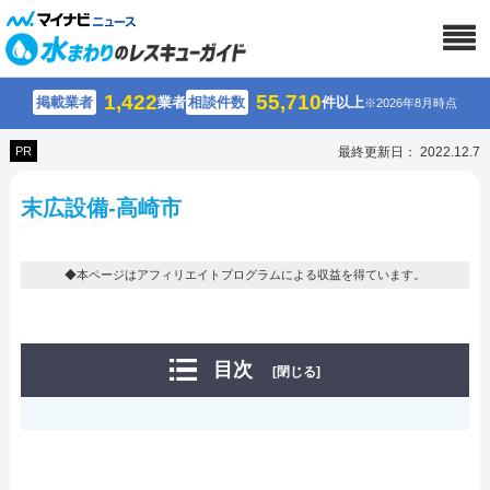
1,422
55,710
掲載業者
業者
相談件数
件以上
※2026年8月時点
PR
最終更新日： 2022.12.7
末広設備-高崎市
◆本ページはアフィリエイトプログラムによる収益を得ています。
目次
[閉じる]