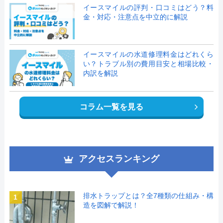
イースマイルの評判・口コミはどう？料
金・対応・注意点を中立的に解説
イースマイルの水道修理料金はどれくら
い？トラブル別の費用目安と相場比較・
内訳を解説
コラム一覧を見る
アクセスランキング
排水トラップとは？全7種類の仕組み・構
1
造を図解で解説！