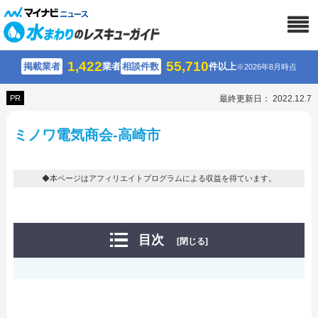
1,422
55,710
掲載業者
業者
相談件数
件以上
※2026年8月時点
PR
最終更新日： 2022.12.7
ミノワ電気商会-高崎市
◆本ページはアフィリエイトプログラムによる収益を得ています。
目次
[閉じる]