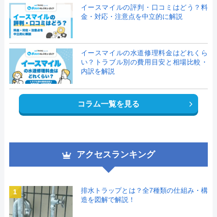
イースマイルの評判・口コミはどう？料
金・対応・注意点を中立的に解説
イースマイルの水道修理料金はどれくら
い？トラブル別の費用目安と相場比較・
内訳を解説
コラム一覧を見る
アクセスランキング
排水トラップとは？全7種類の仕組み・構
1
造を図解で解説！