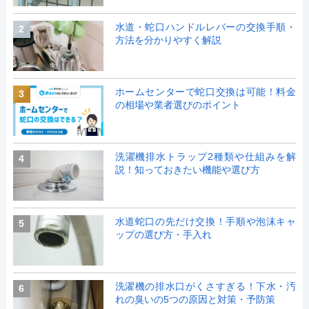
水道・蛇口ハンドルレバーの交換手順・
2
方法を分かりやすく解説
ホームセンターで蛇口交換は可能！料金
3
の相場や業者選びのポイント
洗濯機排水トラップ2種類や仕組みを解
4
説！知っておきたい機能や選び方
水道蛇口の先だけ交換！手順や泡沫キャ
5
ップの選び方・手入れ
洗濯機の排水口がくさすぎる！下水・汚
6
れの臭いの5つの原因と対策・予防策