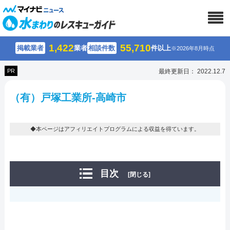
1,422
55,710
掲載業者
業者
相談件数
件以上
※2026年8月時点
PR
最終更新日： 2022.12.7
（有）戸塚工業所-高崎市
◆本ページはアフィリエイトプログラムによる収益を得ています。
目次
[閉じる]