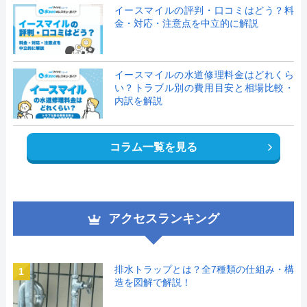
イースマイルの評判・口コミはどう？料
金・対応・注意点を中立的に解説
イースマイルの水道修理料金はどれくら
い？トラブル別の費用目安と相場比較・
内訳を解説
コラム一覧を見る
アクセスランキング
排水トラップとは？全7種類の仕組み・構
1
造を図解で解説！