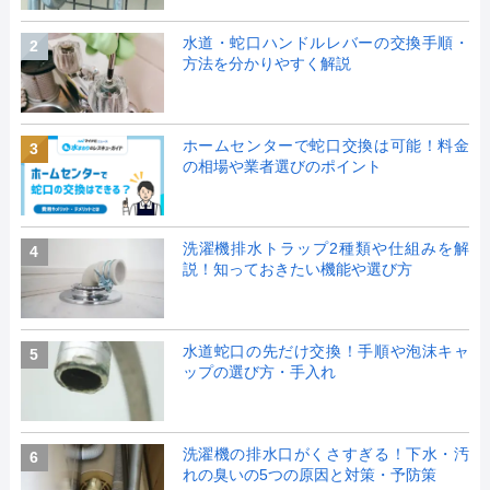
水道・蛇口ハンドルレバーの交換手順・
2
方法を分かりやすく解説
ホームセンターで蛇口交換は可能！料金
3
の相場や業者選びのポイント
洗濯機排水トラップ2種類や仕組みを解
4
説！知っておきたい機能や選び方
水道蛇口の先だけ交換！手順や泡沫キャ
5
ップの選び方・手入れ
洗濯機の排水口がくさすぎる！下水・汚
6
れの臭いの5つの原因と対策・予防策