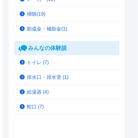
掃除(19)
助成金・補助金(1)
みんなの体験談
トイレ
(7)
排水口・排水管
(1)
給湯器
(4)
蛇口
(7)