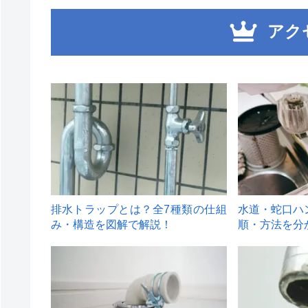
アク
1
2
排水トラップとは？全7種類の仕組
水道・蛇口ハ
み・構造を図解で解説！
順・方法を分
4
5