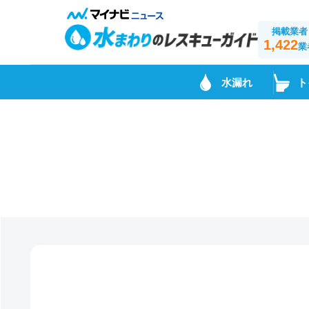
掲載業者
1,422
業
水漏れ
ト