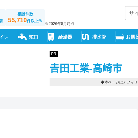
相談件数
55,710
者
件以上
※
※2026年8月時点
イレ
蛇口
給湯器
排水管
お風
PR
𠮷田工業-高崎市
◆本ページはアフィリ