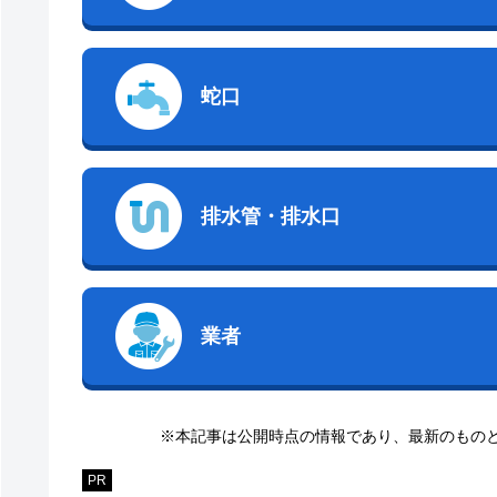
蛇口
排水管・排水口
業者
※本記事は公開時点の情報であり、最新のもの
PR