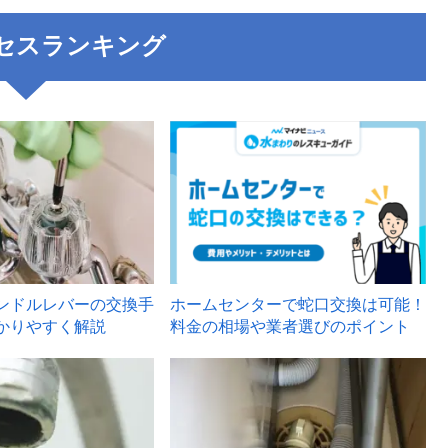
セスランキング
3
ンドルレバーの交換手
ホームセンターで蛇口交換は可能！
かりやすく解説
料金の相場や業者選びのポイント
6