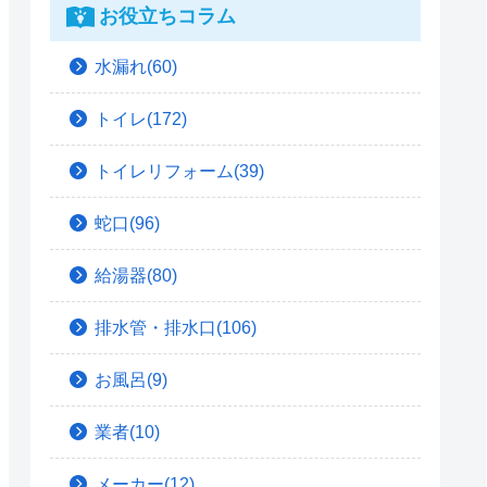
お役立ちコラム
水漏れ(60)
トイレ(172)
トイレリフォーム(39)
蛇口(96)
給湯器(80)
排水管・排水口(106)
お風呂(9)
業者(10)
メーカー(12)