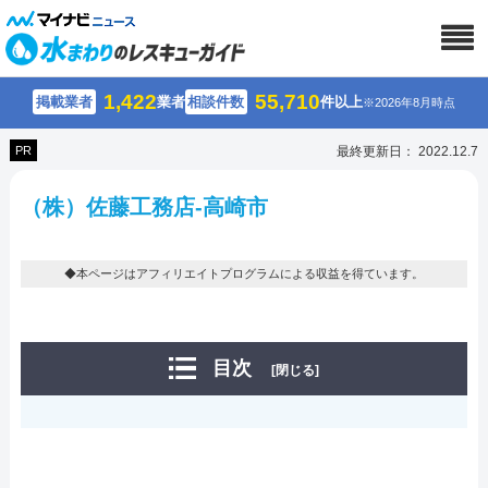
1,422
55,710
掲載業者
業者
相談件数
件以上
※2026年8月時点
PR
最終更新日： 2022.12.7
（株）佐藤工務店-高崎市
◆本ページはアフィリエイトプログラムによる収益を得ています。
目次
[閉じる]