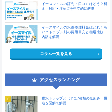
イースマイルの評判・口コミはどう？料
金・対応・注意点を中立的に解説
イースマイルの水道修理料金はどれくら
い？トラブル別の費用目安と相場比較・
内訳を解説
コラム一覧を見る
アクセスランキング
排水トラップとは？全7種類の仕組み・構
1
造を図解で解説！