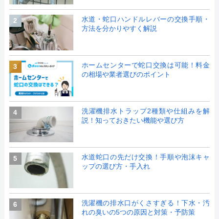
水道・蛇口ハンドルレバーの交換手順・
2
方法を分かりやすく解説
ホームセンターで蛇口交換は可能！料金
3
の相場や業者選びのポイント
洗濯機排水トラップ2種類や仕組みを解
4
説！知っておきたい機能や選び方
水道蛇口の先だけ交換！手順や泡沫キャ
5
ップの選び方・手入れ
洗濯機の排水口がくさすぎる！下水・汚
6
れの臭いの5つの原因と対策・予防策