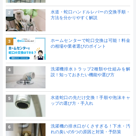
水道・蛇口ハンドルレバーの交換手順・
2
方法を分かりやすく解説
ホームセンターで蛇口交換は可能！料金
3
の相場や業者選びのポイント
洗濯機排水トラップ2種類や仕組みを解
4
説！知っておきたい機能や選び方
水道蛇口の先だけ交換！手順や泡沫キャ
5
ップの選び方・手入れ
洗濯機の排水口がくさすぎる！下水・汚
6
れの臭いの5つの原因と対策・予防策