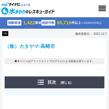
1,422
55,710
掲載業者
業者
相談件数
件以上
※2026年8月時点
PR
最終更新日： 2022.12.7
（株）カタヤマ-高崎市
◆本ページはアフィリエイトプログラムによる収益を得ています。
目次
[閉じる]