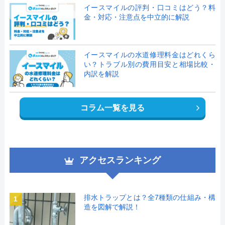
イースマイルの評判・口コミはどう？料
金・対応・注意点を中立的に解説
イースマイルの水道修理料金はどれくら
い？トラブル別の費用目安と相場比較・
内訳を解説
コラム一覧を見る
アクセスランキング
排水トラップとは？全7種類の仕組み・構
1
造を図解で解説！