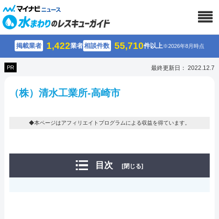
1,422
55,710
掲載業者
業者
相談件数
件以上
※2026年8月時点
PR
最終更新日： 2022.12.7
（株）清水工業所-高崎市
◆本ページはアフィリエイトプログラムによる収益を得ています。
目次
[閉じる]