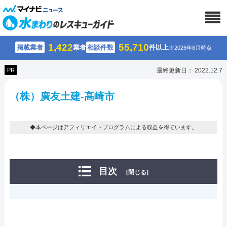
1,422
55,710
掲載業者
業者
相談件数
件以上
※2026年8月時点
PR
最終更新日： 2022.12.7
（株）廣友土建-高崎市
◆本ページはアフィリエイトプログラムによる収益を得ています。
目次
[閉じる]