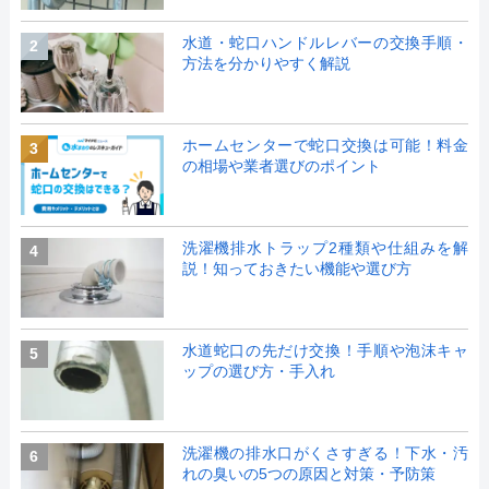
水道・蛇口ハンドルレバーの交換手順・
2
方法を分かりやすく解説
ホームセンターで蛇口交換は可能！料金
3
の相場や業者選びのポイント
洗濯機排水トラップ2種類や仕組みを解
4
説！知っておきたい機能や選び方
水道蛇口の先だけ交換！手順や泡沫キャ
5
ップの選び方・手入れ
洗濯機の排水口がくさすぎる！下水・汚
6
れの臭いの5つの原因と対策・予防策