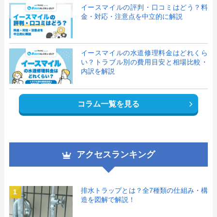
イースマイルの評判・口コミはどう？料
金・対応・注意点を中立的に解説
イースマイルの水道修理料金はどれくら
い？トラブル別の費用目安と相場比較・
内訳を解説
コラム一覧を見る
アクセスランキング
排水トラップとは？全7種類の仕組み・構
1
造を図解で解説！