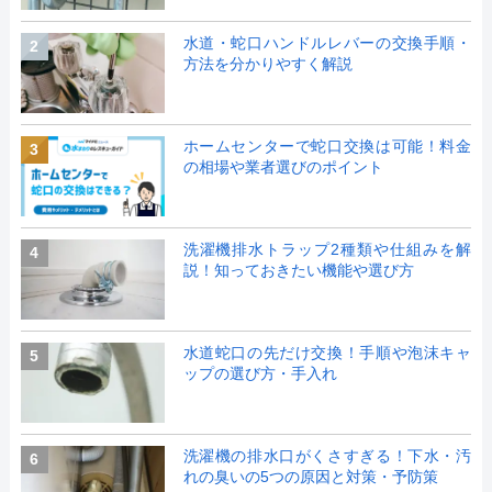
水道・蛇口ハンドルレバーの交換手順・
2
方法を分かりやすく解説
ホームセンターで蛇口交換は可能！料金
3
の相場や業者選びのポイント
洗濯機排水トラップ2種類や仕組みを解
4
説！知っておきたい機能や選び方
水道蛇口の先だけ交換！手順や泡沫キャ
5
ップの選び方・手入れ
洗濯機の排水口がくさすぎる！下水・汚
6
れの臭いの5つの原因と対策・予防策