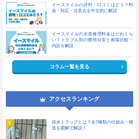
イースマイルの評判・口コミはどう？料
金・対応・注意点を中立的に解説
イースマイルの水道修理料金はどれくら
い？トラブル別の費用目安と相場比較・
内訳を解説
コラム一覧を見る
アクセスランキング
排水トラップとは？全7種類の仕組み・構
1
造を図解で解説！