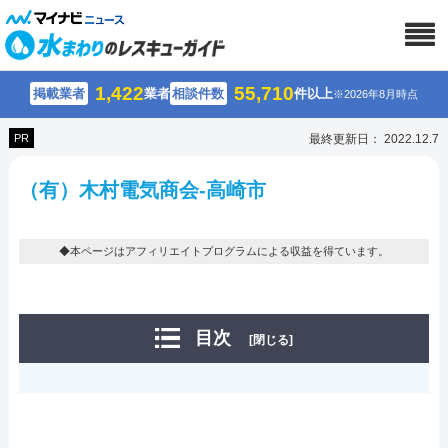
1,422
55,710
掲載業者
業者
相談件数
件以上
※2026年8月時点
PR
最終更新日： 2022.12.7
（有）木村電気商会-高崎市
◆本ページはアフィリエイトプログラムによる収益を得ています。
目次
[閉じる]