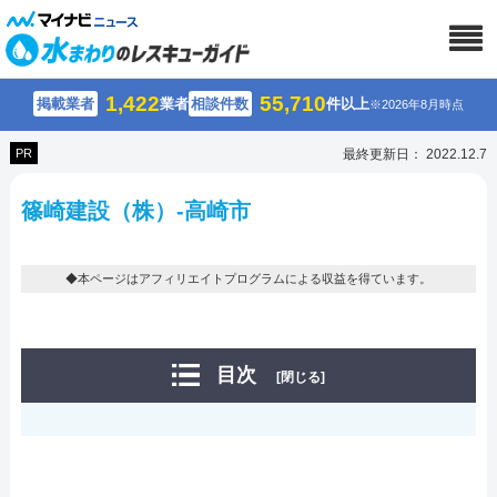
1,422
55,710
掲載業者
業者
相談件数
件以上
※2026年8月時点
PR
最終更新日： 2022.12.7
篠崎建設（株）-高崎市
◆本ページはアフィリエイトプログラムによる収益を得ています。
目次
[閉じる]