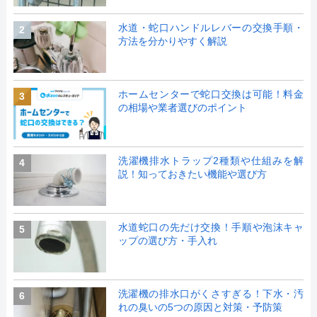
水道・蛇口ハンドルレバーの交換手順・
2
方法を分かりやすく解説
ホームセンターで蛇口交換は可能！料金
3
の相場や業者選びのポイント
洗濯機排水トラップ2種類や仕組みを解
4
説！知っておきたい機能や選び方
水道蛇口の先だけ交換！手順や泡沫キャ
5
ップの選び方・手入れ
洗濯機の排水口がくさすぎる！下水・汚
6
れの臭いの5つの原因と対策・予防策