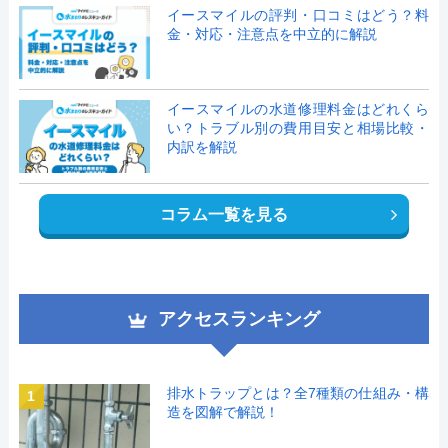
イースマイルの評判・口コミはどう？料
金・対応・注意点を中立的に解説
イースマイルの水道修理料金はどれくら
い？トラブル別の費用目安と相場比較・
内訳を解説
コラム一覧を見る
アクセスランキング
排水トラップとは？全7種類の仕組み・構
1
造を図解で解説！