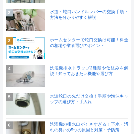
水道・蛇口ハンドルレバーの交換手順・
2
方法を分かりやすく解説
ホームセンターで蛇口交換は可能！料金
3
の相場や業者選びのポイント
洗濯機排水トラップ2種類や仕組みを解
4
説！知っておきたい機能や選び方
水道蛇口の先だけ交換！手順や泡沫キャ
5
ップの選び方・手入れ
洗濯機の排水口がくさすぎる！下水・汚
6
れの臭いの5つの原因と対策・予防策