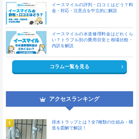
イースマイルの評判・口コミはどう？料
金・対応・注意点を中立的に解説
イースマイルの水道修理料金はどれくら
い？トラブル別の費用目安と相場比較・
内訳を解説
コラム一覧を見る
アクセスランキング
排水トラップとは？全7種類の仕組み・構
1
造を図解で解説！