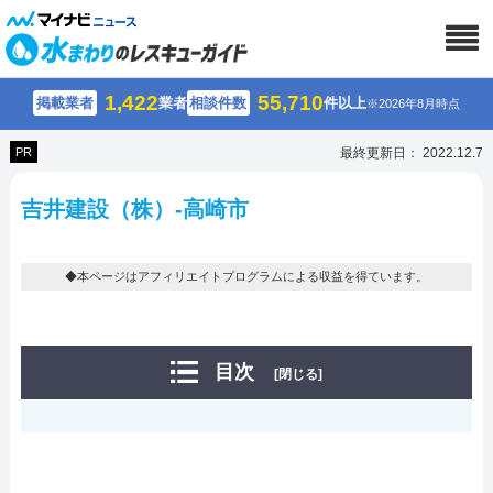
1,422
55,710
掲載業者
業者
相談件数
件以上
※2026年8月時点
PR
最終更新日： 2022.12.7
吉井建設（株）-高崎市
◆本ページはアフィリエイトプログラムによる収益を得ています。
目次
[閉じる]