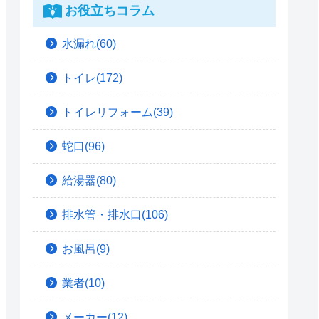
お役立ちコラム
水漏れ(60)
トイレ(172)
トイレリフォーム(39)
蛇口(96)
給湯器(80)
排水管・排水口(106)
お風呂(9)
業者(10)
メーカー(12)