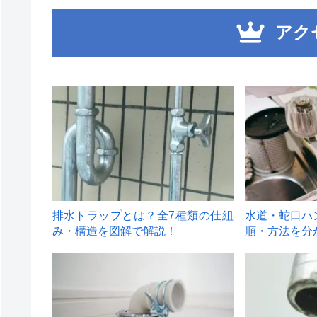
アク
1
2
排水トラップとは？全7種類の仕組
水道・蛇口ハ
み・構造を図解で解説！
順・方法を分
4
5