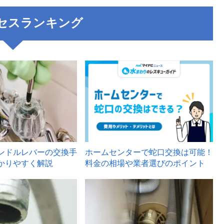
セスランキング
3
ンドルレバーの交換手
ホームセンターで蛇口交換は可能！
かりやすく解説
料金の相場や業者選びのポイント
6