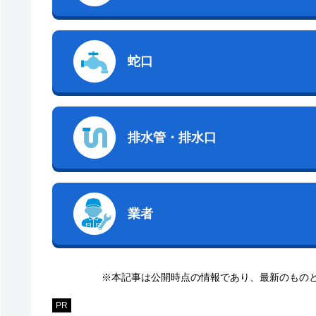
蛇口
排水管・排水口
業者
※本記事は公開時点の情報であり、最新のもの
PR