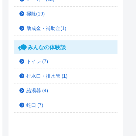
掃除(19)
助成金・補助金(1)
みんなの体験談
トイレ
(7)
排水口・排水管
(1)
給湯器
(4)
蛇口
(7)