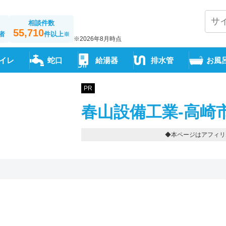
相談件数
55,710
者
件以上
※
※2026年8月時点
イレ
蛇口
給湯器
排水管
お風
PR
春山設備工業-高崎
◆本ページはアフィリ