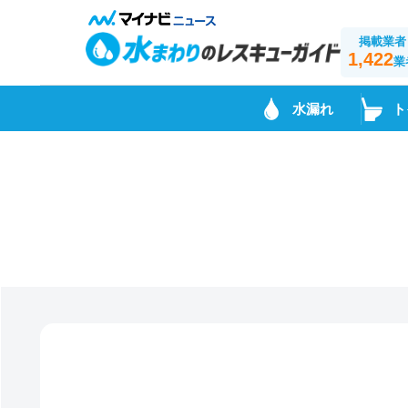
掲載業者
1,422
業
水漏れ
ト