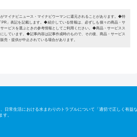
部がマイナビニュース・マイナビウーマンに還元されることがあります。◆特
「PR」表記を記載します。◆紹介している情報は、必ずしも個々の商品・サ
・サービスを選ぶときの参考情報としてご利用ください。◆商品・サービスス
考にしています。◆記事内容は記事作成時のもので、その後、商品・サービス
、販売・提供が中止されている場合があります。
は、日常生活における水まわりのトラブルについて「適切で正しく有益
ます。