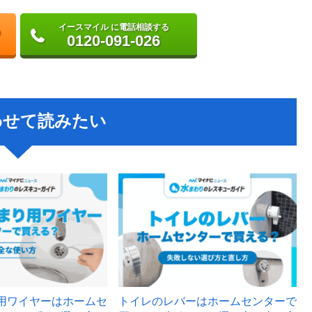
イースマイル に電話相談する
0120-091-026
わせて読みたい
用ワイヤーはホームセ
トイレのレバーはホームセンターで