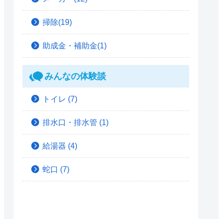
掃除(19)
助成金・補助金(1)
みんなの体験談
トイレ
(7)
排水口・排水管
(1)
給湯器
(4)
蛇口
(7)