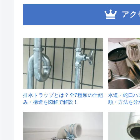
アク
1
2
排水トラップとは？全7種類の仕組
水道・蛇口ハ
み・構造を図解で解説！
順・方法を分
4
5