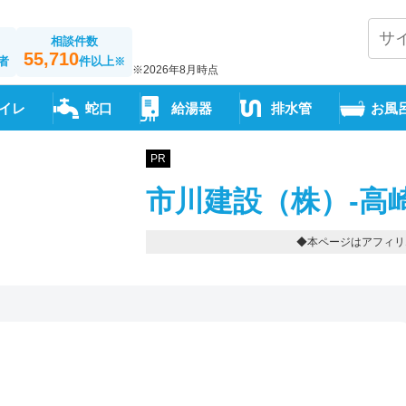
相談件数
55,710
者
件以上
※
※2026年8月時点
イレ
蛇口
給湯器
排水管
お風
PR
市川建設（株）-高
◆本ページはアフィリ