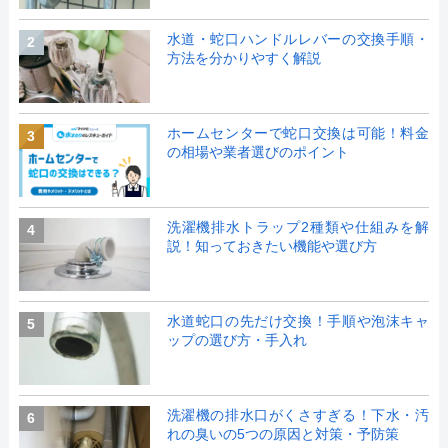
水道・蛇口ハンドルレバーの交換手順・
2
方法を分かりやすく解説
ホームセンターで蛇口交換は可能！料金
3
の相場や業者選びのポイント
洗濯機排水トラップ2種類や仕組みを解
4
説！知っておきたい機能や選び方
水道蛇口の先だけ交換！手順や泡沫キャ
5
ップの選び方・手入れ
洗濯機の排水口がくさすぎる！下水・汚
6
れの臭いの5つの原因と対策・予防策