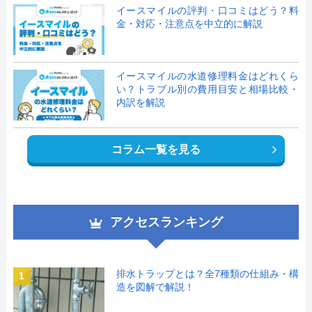
イースマイルの評判・口コミはどう？料
金・対応・注意点を中立的に解説
イースマイルの水道修理料金はどれくら
い？トラブル別の費用目安と相場比較・
内訳を解説
コラム一覧を見る
アクセスランキング
排水トラップとは？全7種類の仕組み・構
1
造を図解で解説！