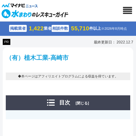
1,422
55,710
掲載業者
業者
相談件数
件以上
※2026年8月時点
PR
最終更新日： 2022.12.7
（有）植木工業-高崎市
◆本ページはアフィリエイトプログラムによる収益を得ています。
目次
[閉じる]