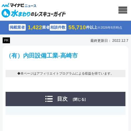
1,422
55,710
掲載業者
業者
相談件数
件以上
※2026年8月時点
PR
最終更新日： 2022.12.7
（有）内田設備工業-高崎市
◆本ページはアフィリエイトプログラムによる収益を得ています。
目次
[閉じる]