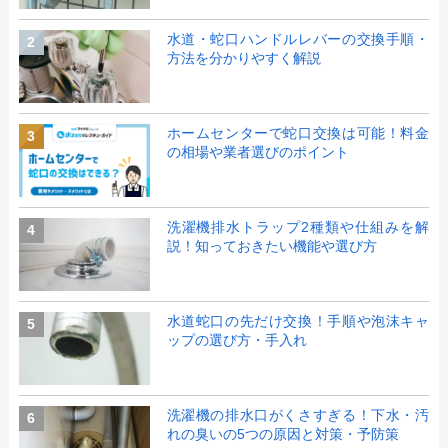
水道・蛇口ハンドルレバーの交換手順・
2
方法を分かりやすく解説
ホームセンターで蛇口交換は可能！料金
3
の相場や業者選びのポイント
洗濯機排水トラップ2種類や仕組みを解
4
説！知っておきたい機能や選び方
水道蛇口の先だけ交換！手順や泡沫キャ
5
ップの選び方・手入れ
洗濯機の排水口がくさすぎる！下水・汚
6
れの臭いの5つの原因と対策・予防策