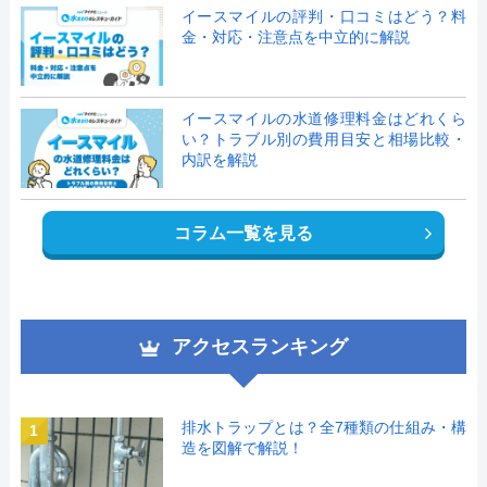
イースマイルの評判・口コミはどう？料
金・対応・注意点を中立的に解説
イースマイルの水道修理料金はどれくら
い？トラブル別の費用目安と相場比較・
内訳を解説
コラム一覧を見る
アクセスランキング
排水トラップとは？全7種類の仕組み・構
1
造を図解で解説！