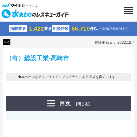
1,422
55,710
掲載業者
業者
相談件数
件以上
※2026年8月時点
PR
最終更新日： 2022.12.7
（有）総設工業-高崎市
◆本ページはアフィリエイトプログラムによる収益を得ています。
目次
[閉じる]