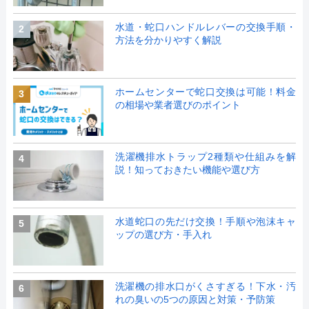
水道・蛇口ハンドルレバーの交換手順・
2
方法を分かりやすく解説
ホームセンターで蛇口交換は可能！料金
3
の相場や業者選びのポイント
洗濯機排水トラップ2種類や仕組みを解
4
説！知っておきたい機能や選び方
水道蛇口の先だけ交換！手順や泡沫キャ
5
ップの選び方・手入れ
洗濯機の排水口がくさすぎる！下水・汚
6
れの臭いの5つの原因と対策・予防策