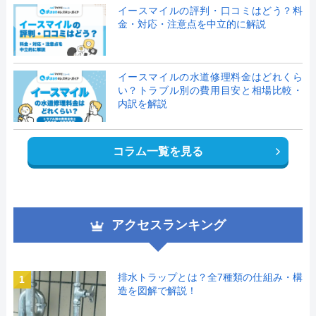
イースマイルの評判・口コミはどう？料
金・対応・注意点を中立的に解説
イースマイルの水道修理料金はどれくら
い？トラブル別の費用目安と相場比較・
内訳を解説
コラム一覧を見る
アクセスランキング
排水トラップとは？全7種類の仕組み・構
1
造を図解で解説！