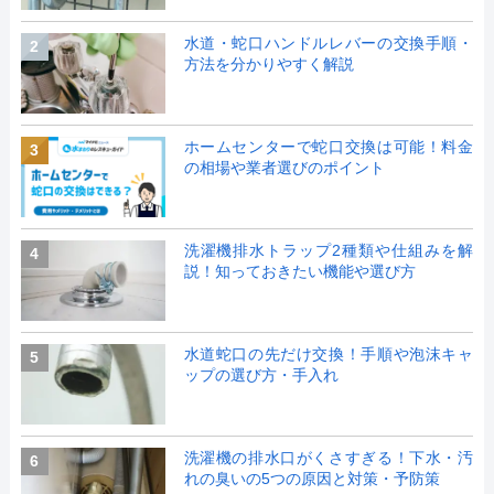
水道・蛇口ハンドルレバーの交換手順・
2
方法を分かりやすく解説
ホームセンターで蛇口交換は可能！料金
3
の相場や業者選びのポイント
洗濯機排水トラップ2種類や仕組みを解
4
説！知っておきたい機能や選び方
水道蛇口の先だけ交換！手順や泡沫キャ
5
ップの選び方・手入れ
洗濯機の排水口がくさすぎる！下水・汚
6
れの臭いの5つの原因と対策・予防策