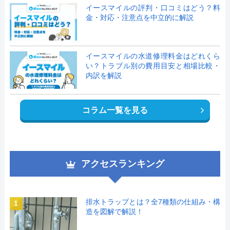
イースマイルの評判・口コミはどう？料
金・対応・注意点を中立的に解説
イースマイルの水道修理料金はどれくら
い？トラブル別の費用目安と相場比較・
内訳を解説
コラム一覧を見る
アクセスランキング
排水トラップとは？全7種類の仕組み・構
1
造を図解で解説！