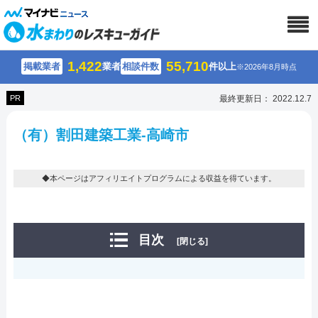
1,422
55,710
掲載業者
業者
相談件数
件以上
※2026年8月時点
PR
最終更新日： 2022.12.7
（有）割田建築工業-高崎市
◆本ページはアフィリエイトプログラムによる収益を得ています。
目次
[閉じる]