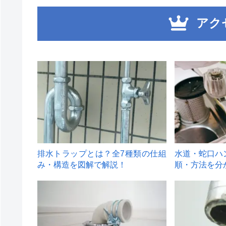
アク
1
2
排水トラップとは？全7種類の仕組
水道・蛇口ハ
み・構造を図解で解説！
順・方法を分
4
5