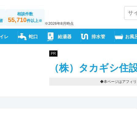
相談件数
55,710
者
件以上
※
※2026年8月時点
イレ
蛇口
給湯器
排水管
お風
PR
（株）タカギシ住設
◆本ページはアフィリ