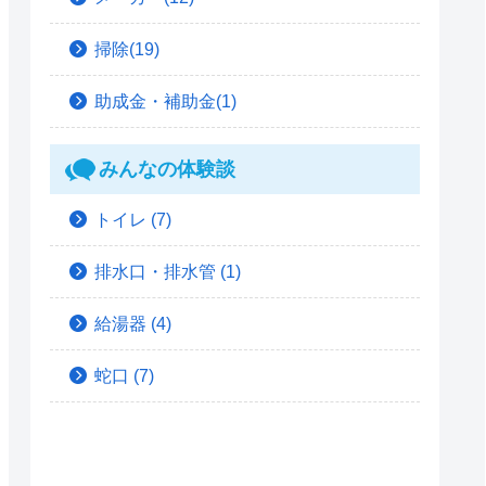
掃除(19)
助成金・補助金(1)
みんなの体験談
トイレ
(7)
排水口・排水管
(1)
給湯器
(4)
蛇口
(7)