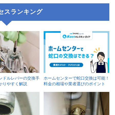
セスランキング
3
ンドルレバーの交換手
ホームセンターで蛇口交換は可能！
かりやすく解説
料金の相場や業者選びのポイント
6