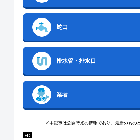
蛇口
排水管・排水口
業者
※本記事は公開時点の情報であり、最新のもの
PR