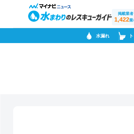
掲載業者
1,422
業
水漏れ
ト