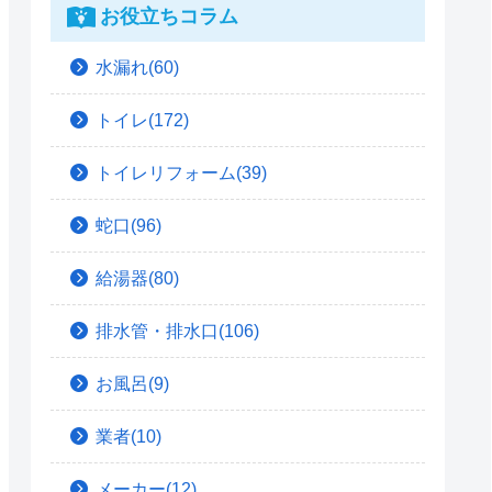
お役立ちコラム
水漏れ(60)
トイレ(172)
トイレリフォーム(39)
蛇口(96)
給湯器(80)
排水管・排水口(106)
お風呂(9)
業者(10)
メーカー(12)