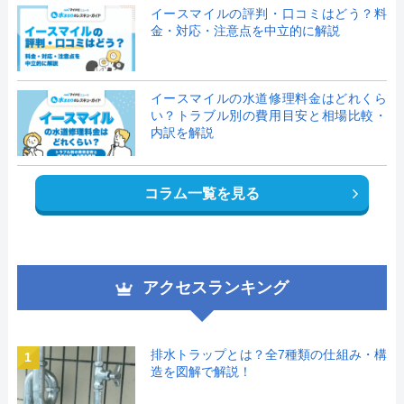
イースマイルの評判・口コミはどう？料
金・対応・注意点を中立的に解説
イースマイルの水道修理料金はどれくら
い？トラブル別の費用目安と相場比較・
内訳を解説
コラム一覧を見る
アクセスランキング
排水トラップとは？全7種類の仕組み・構
1
造を図解で解説！