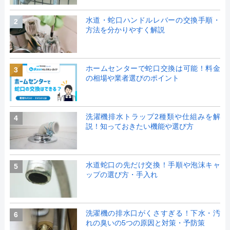
水道・蛇口ハンドルレバーの交換手順・
2
方法を分かりやすく解説
ホームセンターで蛇口交換は可能！料金
3
の相場や業者選びのポイント
洗濯機排水トラップ2種類や仕組みを解
4
説！知っておきたい機能や選び方
水道蛇口の先だけ交換！手順や泡沫キャ
5
ップの選び方・手入れ
洗濯機の排水口がくさすぎる！下水・汚
6
れの臭いの5つの原因と対策・予防策