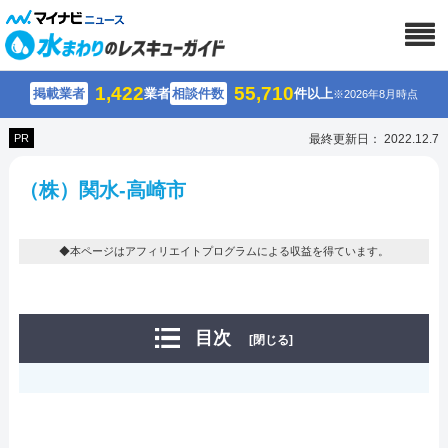
1,422
55,710
掲載業者
業者
相談件数
件以上
※2026年8月時点
PR
最終更新日： 2022.12.7
（株）関水-高崎市
◆本ページはアフィリエイトプログラムによる収益を得ています。
目次
[閉じる]