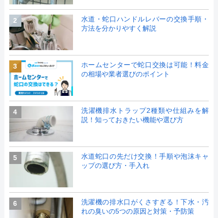
水道・蛇口ハンドルレバーの交換手順・
2
方法を分かりやすく解説
ホームセンターで蛇口交換は可能！料金
3
の相場や業者選びのポイント
洗濯機排水トラップ2種類や仕組みを解
4
説！知っておきたい機能や選び方
水道蛇口の先だけ交換！手順や泡沫キャ
5
ップの選び方・手入れ
洗濯機の排水口がくさすぎる！下水・汚
6
れの臭いの5つの原因と対策・予防策