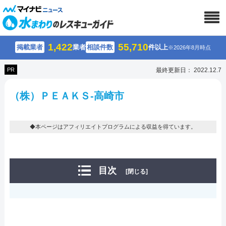
1,422
55,710
掲載業者
業者
相談件数
件以上
※2026年8月時点
PR
最終更新日： 2022.12.7
（株）ＰＥＡＫＳ-高崎市
◆本ページはアフィリエイトプログラムによる収益を得ています。
目次
[閉じる]