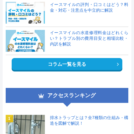
イースマイルの評判・口コミはどう？料
金・対応・注意点を中立的に解説
イースマイルの水道修理料金はどれくら
い？トラブル別の費用目安と相場比較・
内訳を解説
コラム一覧を見る
アクセスランキング
排水トラップとは？全7種類の仕組み・構
1
造を図解で解説！