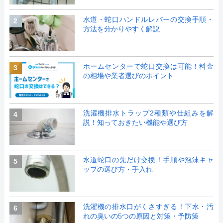
水道・蛇口ハンドルレバーの交換手順・
2
方法を分かりやすく解説
ホームセンターで蛇口交換は可能！料金
3
の相場や業者選びのポイント
洗濯機排水トラップ2種類や仕組みを解
4
説！知っておきたい機能や選び方
水道蛇口の先だけ交換！手順や泡沫キャ
5
ップの選び方・手入れ
洗濯機の排水口がくさすぎる！下水・汚
6
れの臭いの5つの原因と対策・予防策