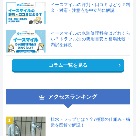
イースマイルの評判・口コミはどう？料
金・対応・注意点を中立的に解説
イースマイルの水道修理料金はどれくら
い？トラブル別の費用目安と相場比較・
内訳を解説
コラム一覧を見る
アクセスランキング
排水トラップとは？全7種類の仕組み・構
1
造を図解で解説！