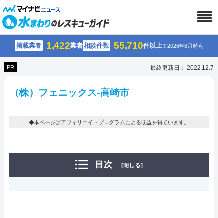
1,422
55,710
掲載業者
業者
相談件数
件以上
※2026年8月時点
PR
最終更新日： 2022.12.7
（株）フェニックス-高崎市
◆本ページはアフィリエイトプログラムによる収益を得ています。
目次
[閉じる]