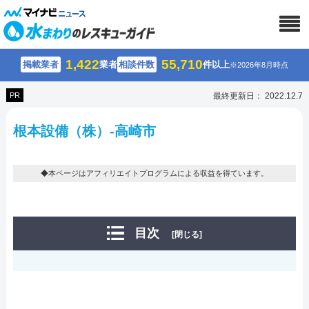
1,422
55,710
掲載業者
業者
相談件数
件以上
※2026年8月時点
PR
最終更新日： 2022.12.7
根本設備（株）-高崎市
◆本ページはアフィリエイトプログラムによる収益を得ています。
目次
[閉じる]