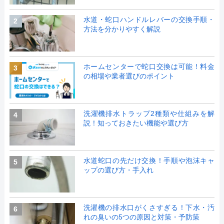
水道・蛇口ハンドルレバーの交換手順・
2
方法を分かりやすく解説
ホームセンターで蛇口交換は可能！料金
3
の相場や業者選びのポイント
洗濯機排水トラップ2種類や仕組みを解
4
説！知っておきたい機能や選び方
水道蛇口の先だけ交換！手順や泡沫キャ
5
ップの選び方・手入れ
洗濯機の排水口がくさすぎる！下水・汚
6
れの臭いの5つの原因と対策・予防策