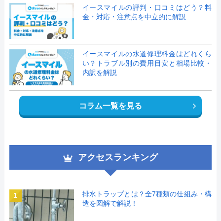
イースマイルの評判・口コミはどう？料
金・対応・注意点を中立的に解説
イースマイルの水道修理料金はどれくら
い？トラブル別の費用目安と相場比較・
内訳を解説
コラム一覧を見る
アクセスランキング
排水トラップとは？全7種類の仕組み・構
1
造を図解で解説！