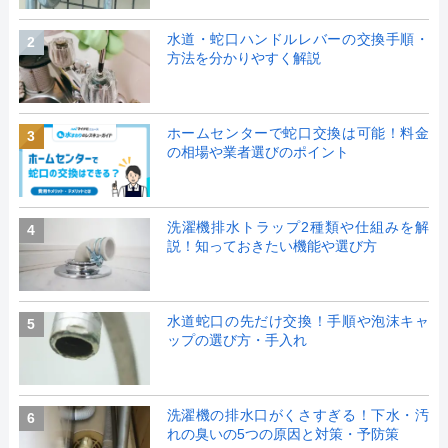
水道・蛇口ハンドルレバーの交換手順・
2
方法を分かりやすく解説
ホームセンターで蛇口交換は可能！料金
3
の相場や業者選びのポイント
洗濯機排水トラップ2種類や仕組みを解
4
説！知っておきたい機能や選び方
水道蛇口の先だけ交換！手順や泡沫キャ
5
ップの選び方・手入れ
洗濯機の排水口がくさすぎる！下水・汚
6
れの臭いの5つの原因と対策・予防策