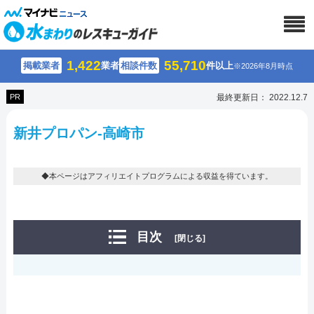
1,422
55,710
掲載業者
業者
相談件数
件以上
※2026年8月時点
PR
最終更新日： 2022.12.7
新井プロパン-高崎市
◆本ページはアフィリエイトプログラムによる収益を得ています。
目次
[閉じる]