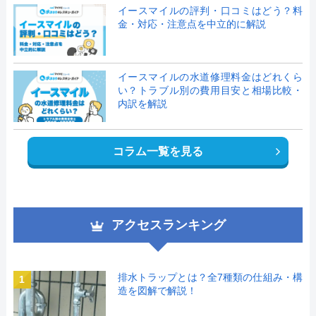
イースマイルの評判・口コミはどう？料
金・対応・注意点を中立的に解説
イースマイルの水道修理料金はどれくら
い？トラブル別の費用目安と相場比較・
内訳を解説
コラム一覧を見る
アクセスランキング
排水トラップとは？全7種類の仕組み・構
1
造を図解で解説！