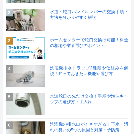
水道・蛇口ハンドルレバーの交換手順・
2
方法を分かりやすく解説
ホームセンターで蛇口交換は可能！料金
3
の相場や業者選びのポイント
洗濯機排水トラップ2種類や仕組みを解
4
説！知っておきたい機能や選び方
水道蛇口の先だけ交換！手順や泡沫キャ
5
ップの選び方・手入れ
洗濯機の排水口がくさすぎる！下水・汚
6
れの臭いの5つの原因と対策・予防策