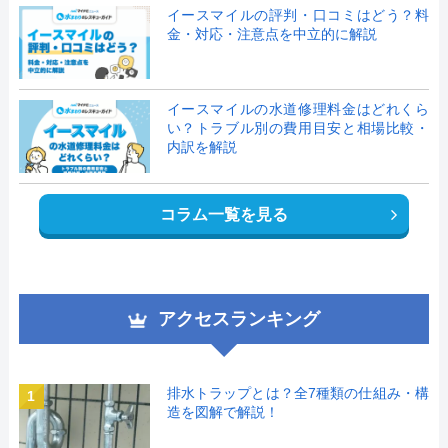
イースマイルの評判・口コミはどう？料
金・対応・注意点を中立的に解説
イースマイルの水道修理料金はどれくら
い？トラブル別の費用目安と相場比較・
内訳を解説
コラム一覧を見る
アクセスランキング
排水トラップとは？全7種類の仕組み・構
1
造を図解で解説！