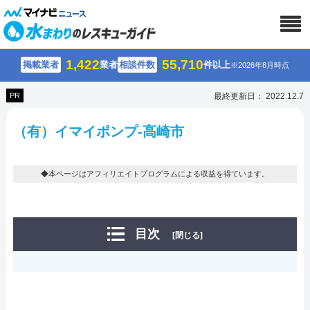
1,422
55,710
掲載業者
業者
相談件数
件以上
※2026年8月時点
PR
最終更新日： 2022.12.7
（有）イマイポンプ-高崎市
◆本ページはアフィリエイトプログラムによる収益を得ています。
目次
[閉じる]