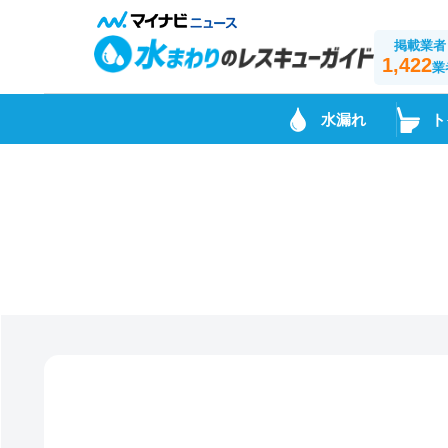
掲載業者
1,422
業
水漏れ
ト