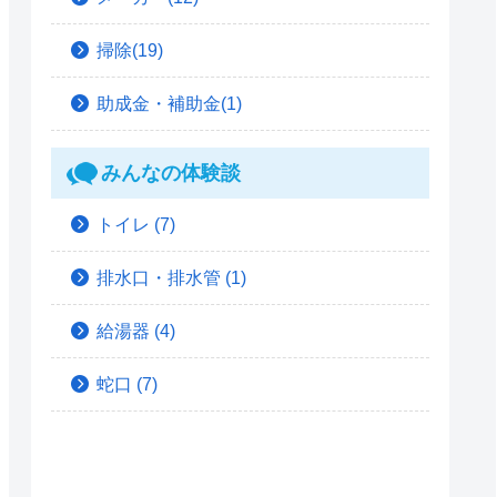
掃除(19)
助成金・補助金(1)
みんなの体験談
トイレ
(7)
排水口・排水管
(1)
給湯器
(4)
蛇口
(7)