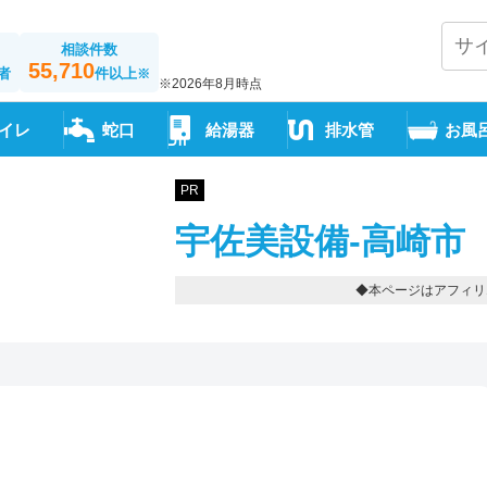
相談件数
55,710
者
件以上
※
※2026年8月時点
イレ
蛇口
給湯器
排水管
お風
PR
宇佐美設備-高崎市
◆本ページはアフィリ