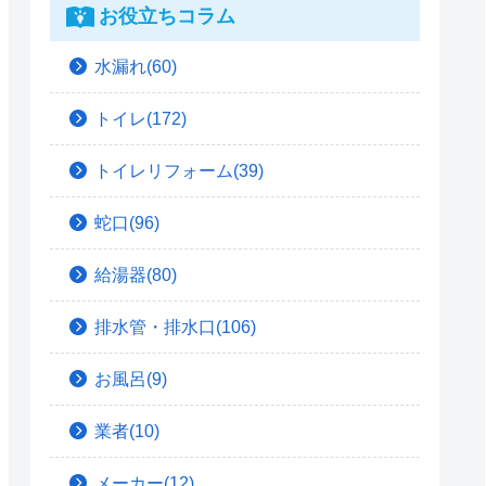
お役立ちコラム
水漏れ(60)
トイレ(172)
トイレリフォーム(39)
蛇口(96)
給湯器(80)
排水管・排水口(106)
お風呂(9)
業者(10)
メーカー(12)