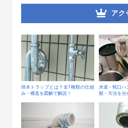
アク
1
2
排水トラップとは？全7種類の仕組
水道・蛇口ハ
み・構造を図解で解説！
順・方法を分
4
5