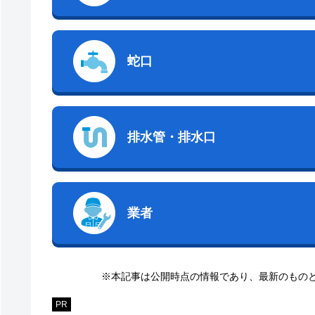
蛇口
排水管・排水口
業者
※本記事は公開時点の情報であり、最新のもの
PR