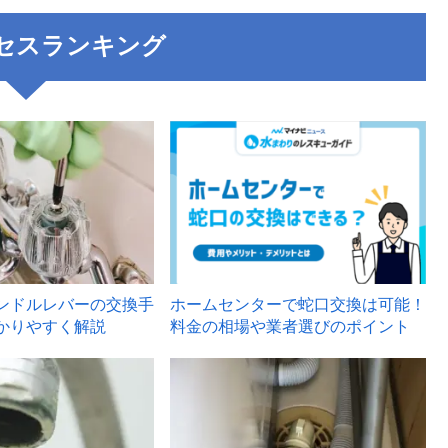
セスランキング
3
ンドルレバーの交換手
ホームセンターで蛇口交換は可能！
かりやすく解説
料金の相場や業者選びのポイント
6