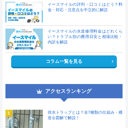
イースマイルの評判・口コミはどう？料
金・対応・注意点を中立的に解説
イースマイルの水道修理料金はどれくら
い？トラブル別の費用目安と相場比較・
内訳を解説
コラム一覧を見る
アクセスランキング
排水トラップとは？全7種類の仕組み・構
1
造を図解で解説！