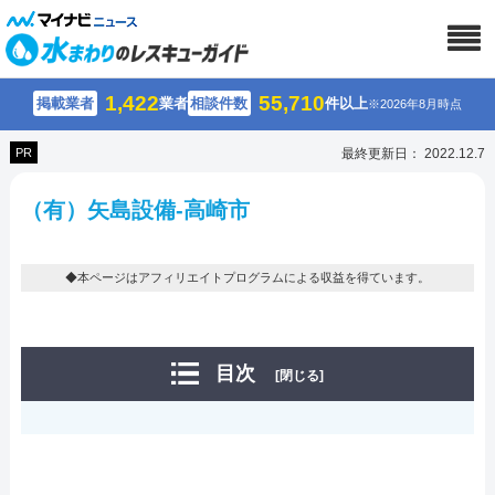
1,422
55,710
掲載業者
業者
相談件数
件以上
※2026年8月時点
PR
最終更新日： 2022.12.7
（有）矢島設備-高崎市
◆本ページはアフィリエイトプログラムによる収益を得ています。
目次
[閉じる]