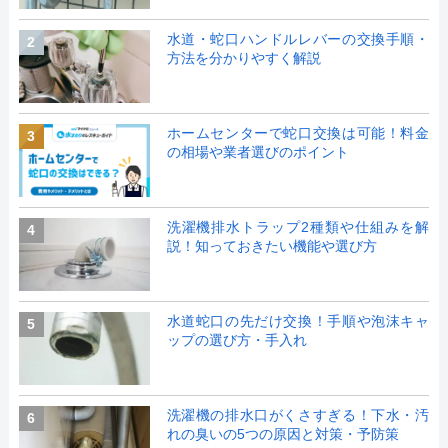
水道・蛇口ハンドルレバーの交換手順・
2
方法を分かりやすく解説
ホームセンターで蛇口交換は可能！料金
3
の相場や業者選びのポイント
洗濯機排水トラップ2種類や仕組みを解
4
説！知っておきたい機能や選び方
水道蛇口の先だけ交換！手順や泡沫キャ
5
ップの選び方・手入れ
洗濯機の排水口がくさすぎる！下水・汚
6
れの臭いの5つの原因と対策・予防策