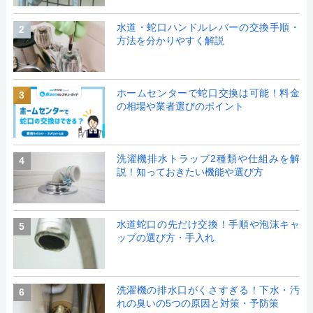
水道・蛇口ハンドルレバーの交換手順・
2
方法を分かりやすく解説
ホームセンターで蛇口交換は可能！料金
3
の相場や業者選びのポイント
洗濯機排水トラップ2種類や仕組みを解
4
説！知っておきたい機能や選び方
水道蛇口の先だけ交換！手順や泡沫キャ
5
ップの選び方・手入れ
洗濯機の排水口がくさすぎる！下水・汚
6
れの臭いの5つの原因と対策・予防策