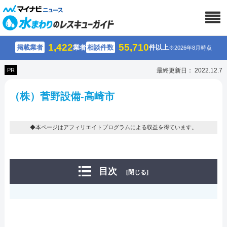
1,422
55,710
掲載業者
業者
相談件数
件以上
※2026年8月時点
PR
最終更新日： 2022.12.7
（株）菅野設備-高崎市
◆本ページはアフィリエイトプログラムによる収益を得ています。
目次
[閉じる]