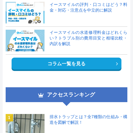
イースマイルの評判・口コミはどう？料
金・対応・注意点を中立的に解説
イースマイルの水道修理料金はどれくら
い？トラブル別の費用目安と相場比較・
内訳を解説
コラム一覧を見る
アクセスランキング
排水トラップとは？全7種類の仕組み・構
1
造を図解で解説！