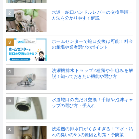
水道・蛇口ハンドルレバーの交換手順・
2
方法を分かりやすく解説
ホームセンターで蛇口交換は可能！料金
3
の相場や業者選びのポイント
洗濯機排水トラップ2種類や仕組みを解
4
説！知っておきたい機能や選び方
水道蛇口の先だけ交換！手順や泡沫キャ
5
ップの選び方・手入れ
洗濯機の排水口がくさすぎる！下水・汚
6
れの臭いの5つの原因と対策・予防策