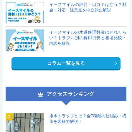
イースマイルの評判・口コミはどう？料
金・対応・注意点を中立的に解説
イースマイルの水道修理料金はどれくら
い？トラブル別の費用目安と相場比較・
内訳を解説
コラム一覧を見る
アクセスランキング
排水トラップとは？全7種類の仕組み・構
1
造を図解で解説！