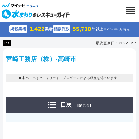
1,422
55,710
掲載業者
業者
相談件数
件以上
※2026年8月時点
PR
最終更新日： 2022.12.7
宮﨑工務店（株）-高崎市
◆本ページはアフィリエイトプログラムによる収益を得ています。
目次
[閉じる]