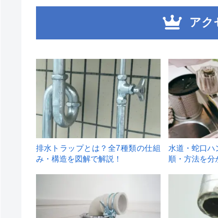
アク
1
2
排水トラップとは？全7種類の仕組
水道・蛇口ハ
み・構造を図解で解説！
順・方法を分
4
5