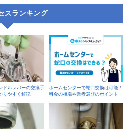
セスランキング
3
ンドルレバーの交換手
ホームセンターで蛇口交換は可能！
かりやすく解説
料金の相場や業者選びのポイント
6