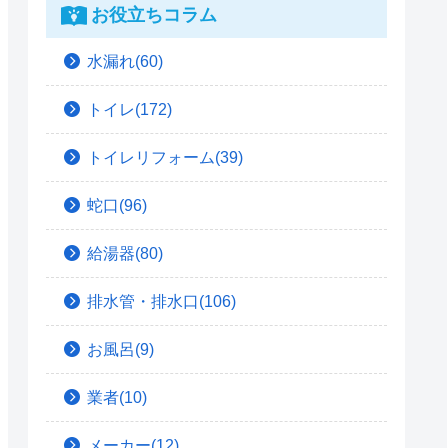
お役立ちコラム
水漏れ(60)
トイレ(172)
トイレリフォーム(39)
蛇口(96)
給湯器(80)
排水管・排水口(106)
お風呂(9)
業者(10)
メーカー(12)