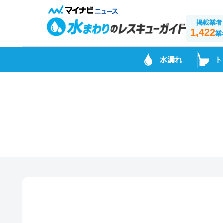
掲載業者
1,422
業
水漏れ
ト