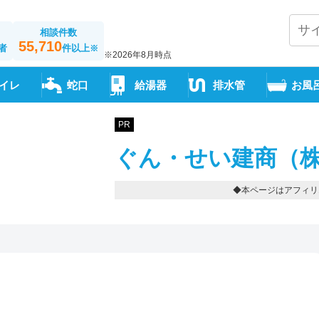
相談件数
55,710
者
件以上
※
※2026年8月時点
イレ
蛇口
給湯器
排水管
お風
PR
ぐん・せい建商（株
◆本ページはアフィリ