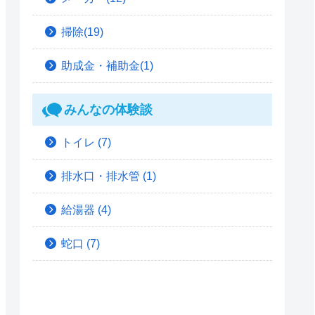
掃除(19)
助成金・補助金(1)
みんなの体験談
トイレ
(7)
排水口・排水管
(1)
給湯器
(4)
蛇口
(7)