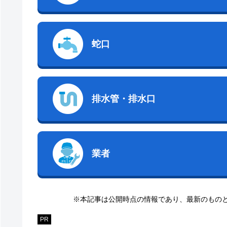
蛇口
排水管・排水口
業者
※本記事は公開時点の情報であり、最新のもの
PR