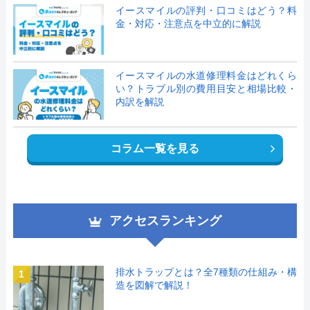
イースマイルの評判・口コミはどう？料
金・対応・注意点を中立的に解説
イースマイルの水道修理料金はどれくら
い？トラブル別の費用目安と相場比較・
内訳を解説
コラム一覧を見る
アクセスランキング
排水トラップとは？全7種類の仕組み・構
1
造を図解で解説！