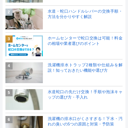
水道・蛇口ハンドルレバーの交換手順・
2
方法を分かりやすく解説
ホームセンターで蛇口交換は可能！料金
3
の相場や業者選びのポイント
洗濯機排水トラップ2種類や仕組みを解
4
説！知っておきたい機能や選び方
水道蛇口の先だけ交換！手順や泡沫キャ
5
ップの選び方・手入れ
洗濯機の排水口がくさすぎる！下水・汚
6
れの臭いの5つの原因と対策・予防策