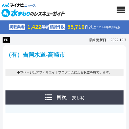
1,422
55,710
掲載業者
業者
相談件数
件以上
※2026年8月時点
PR
最終更新日： 2022.12.7
（有）吉岡水道-高崎市
◆本ページはアフィリエイトプログラムによる収益を得ています。
目次
[閉じる]