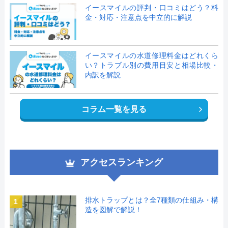
イースマイルの評判・口コミはどう？料
金・対応・注意点を中立的に解説
イースマイルの水道修理料金はどれくら
い？トラブル別の費用目安と相場比較・
内訳を解説
コラム一覧を見る
アクセスランキング
排水トラップとは？全7種類の仕組み・構
1
造を図解で解説！