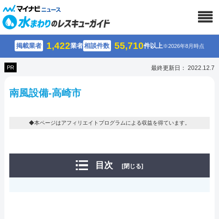
1,422
55,710
掲載業者
業者
相談件数
件以上
※2026年8月時点
PR
最終更新日： 2022.12.7
南風設備-高崎市
◆本ページはアフィリエイトプログラムによる収益を得ています。
目次
[閉じる]