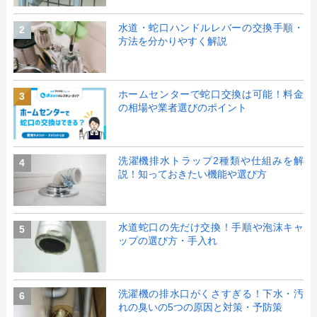
水道・蛇口ハンドルレバーの交換手順・
2
方法を分かりやすく解説
ホームセンターで蛇口交換は可能！料金
3
の相場や業者選びのポイント
洗濯機排水トラップ2種類や仕組みを解
4
説！知っておきたい機能や選び方
水道蛇口の先だけ交換！手順や泡沫キャ
5
ップの選び方・手入れ
洗濯機の排水口がくさすぎる！下水・汚
6
れの臭いの5つの原因と対策・予防策