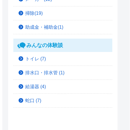
掃除(19)
助成金・補助金(1)
みんなの体験談
トイレ
(7)
排水口・排水管
(1)
給湯器
(4)
蛇口
(7)