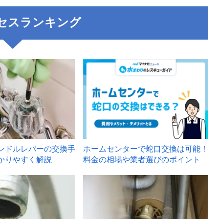
セスランキング
3
ンドルレバーの交換手
ホームセンターで蛇口交換は可能！
かりやすく解説
料金の相場や業者選びのポイント
6