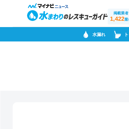
掲載業者
1,422
業
水漏れ
ト