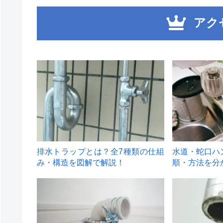
アク
1
2
排水トラップとは？全7種類の仕組
水道・蛇口ハ
み・構造を図解で解説！
順・方法を分
4
5