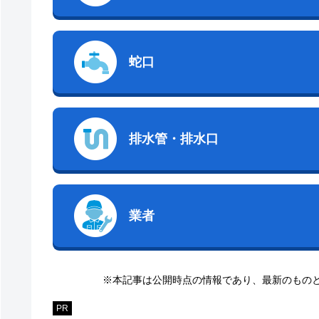
蛇口
排水管・排水口
業者
※本記事は公開時点の情報であり、最新のもの
PR