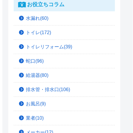
お役立ちコラム
水漏れ(60)
トイレ(172)
トイレリフォーム(39)
蛇口(96)
給湯器(80)
排水管・排水口(106)
お風呂(9)
業者(10)
メーカー(12)