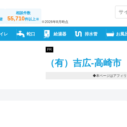
相談件数
55,710
者
件以上
※
※2026年8月時点
イレ
蛇口
給湯器
排水管
お風
PR
（有）吉広-高崎市
◆本ページはアフィリ